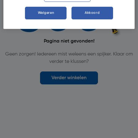
Weigeren
Akkoord
Pagina niet gevonden!
Geen zorgen! Iedereen mist weleens een spijker. Klaar om
verder te klussen?
Verder winkelen