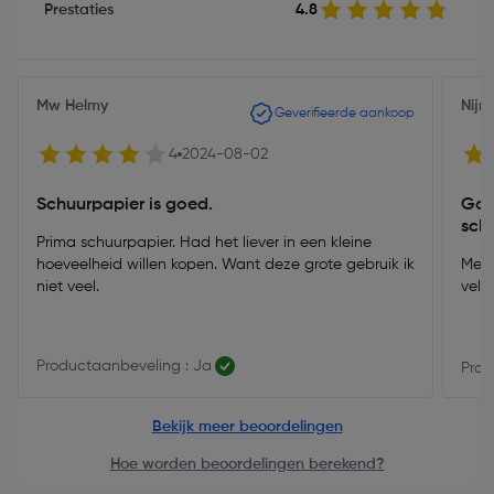
Prestaties
4.8
Mw Helmy
Nij
Geverifieerde aankoop
4
2024-08-02
Schuurpapier is goed.
Goe
sch
Prima schuurpapier. Had het liever in een kleine
hoeveelheid willen kopen. Want deze grote gebruik ik
Meer
niet veel.
vell
Productaanbeveling : Ja
Prod
Bekijk meer beoordelingen
Hoe worden beoordelingen berekend?