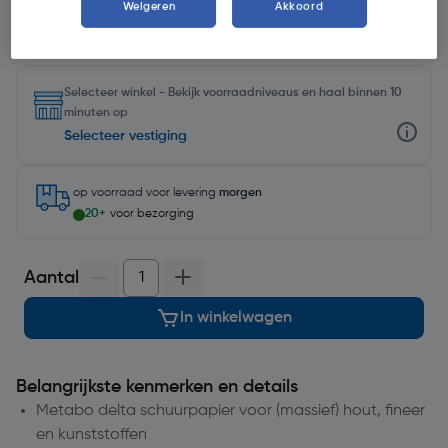
Weigeren
Akkoord
Selecteer winkel - Bekijk voorraadniveaus en haal binnen 10
minuten op
Selecteer vestiging
op voorraad
voor levering
morgen
20+
voor bezorging
Aantal
In winkelwagen
Belangrijkste kenmerken en details
Metabo delta schuurpapier voor (massief) hout, fineer
en kunststoffen