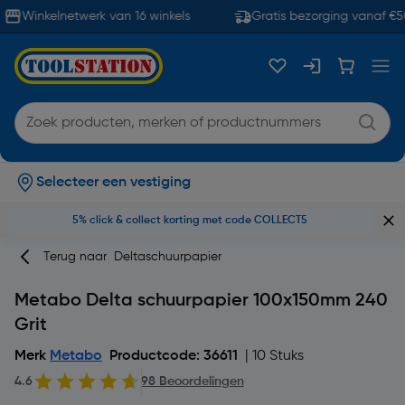
Winkelnetwerk van 16 winkels
Gratis bezorging vanaf €50
Selecteer een vestiging
5% click & collect korting met code COLLECT5
Terug naar
Deltaschuurpapier
Metabo Delta schuurpapier 100x150mm 240
Grit
Merk
Metabo
Productcode: 36611
| 10 Stuks
4.6
98 Beoordelingen