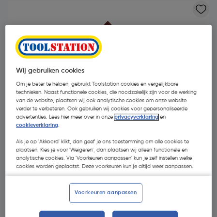
Wij gebruiken cookies
Om je beter te helpen, gebruikt Toolstation cookies en vergelijkbare
technieken. Naast functionele cookies, die noodzakelijk zijn voor de werking
van de website, plaatsen wij ook analytische cookies om onze website
verder te verbeteren. Ook gebruiken wij cookies voor gepersonaliseerde
advertenties. Lees hier meer over in onze
privacyverklaring
en
cookieverklaring
.
Als je op 'Akkoord' klikt, dan geef je ons toestemming om alle cookies te
plaatsen. Kies je voor 'Weigeren', dan plaatsen wij alleen functionele en
analytische cookies. Via 'Voorkeuren aanpassen' kun je zelf instellen welke
€ 13,33
cookies worden geplaatst. Deze voorkeuren kun je altijd weer aanpassen.
| Excl. btw € 11,02
Voorkeuren aanpassen
Kies productvariant
(4)