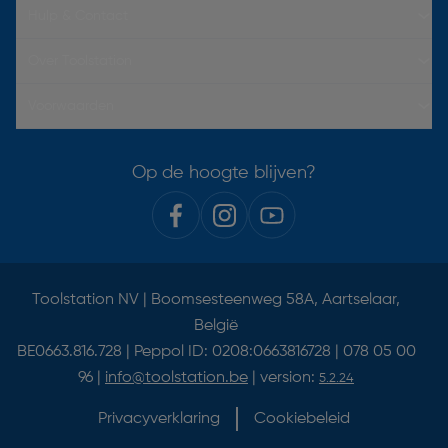
Hulp & Contact
Over Toolstation
Voorwaarden
Op de hoogte blijven?
Toolstation NV | Boomsesteenweg 58A, Aartselaar,
België
BE0663.816.728 | Peppol ID: 0208:0663816728 | 078 05 00
96 |
info@toolstation.be
| version:
5.2.24
Privacyverklaring
Cookiebeleid