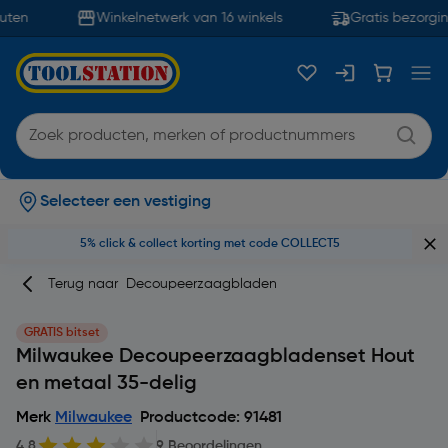
ten
Winkelnetwerk van 16 winkels
Gratis bezorgin
Selecteer een vestiging
5% click & collect korting met code COLLECT5
Terug naar
Decoupeerzaagbladen
GRATIS bitset
Milwaukee Decoupeerzaagbladenset Hout
en metaal 35-delig
Merk
Milwaukee
Productcode: 91481
4.8
9 Beoordelingen