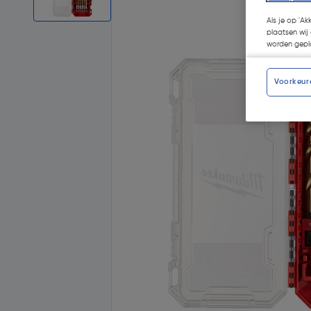
Als je op 'Ak
plaatsen wij 
worden gepla
Voorkeur