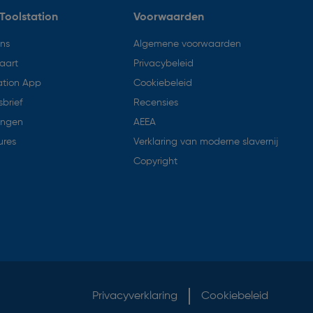
Toolstation
Voorwaarden
ons
Algemene voorwaarden
aart
Privacybeleid
ation App
Cookiebeleid
brief
Recensies
ingen
AEEA
ures
Verklaring van moderne slavernij
Copyright
Privacyverklaring
Cookiebeleid