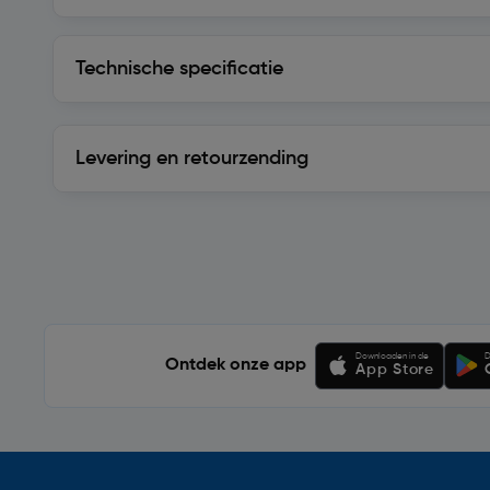
Technische specificatie
Technische specificatie
Levering en retourzending
Levering en retourzending
Soortgelijke artikelen
Downloaden in de
D
Ontdek onze app
App Store