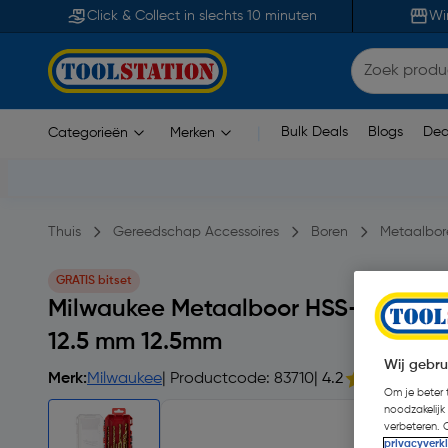
Click & Collect in slechts 10 minuten
Wi
Bulk Deals
Blogs
Dea
Categorieën
Merken
|
Thuis
Gereedschap Accessoires
Boren
Metaalbor
GRATIS bitset
Milwaukee Metaalboor HSS-G Tin R
12.5 mm 12.5mm
Wij gebru
Merk:
Milwaukee
| Productcode: 83710
| 4.2
Om je beter t
noodzakelijk
verbeteren. 
privacyverk