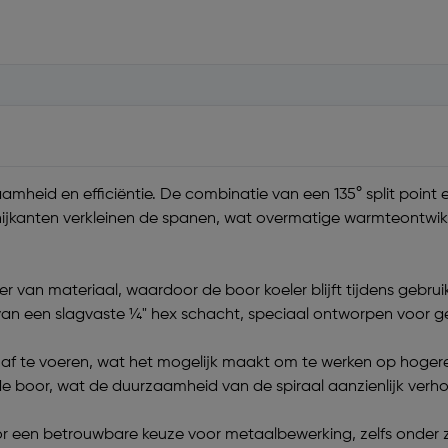
mheid en efficiëntie. De combinatie van een 135° split point e
snijkanten verkleinen de spanen, wat overmatige warmteontwi
r van materiaal, waardoor de boor koeler blijft tijdens gebru
n van een slagvaste ¼" hex schacht, speciaal ontworpen voor 
 af te voeren, wat het mogelijk maakt om te werken op hogere
de boor, wat de duurzaamheid van de spiraal aanzienlijk verh
 een betrouwbare keuze voor metaalbewerking, zelfs onder