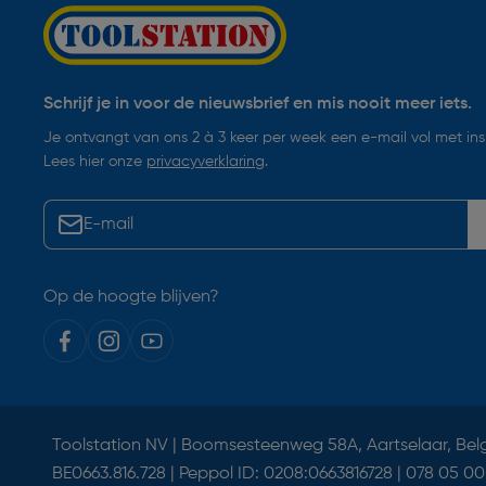
Schrijf je in voor de nieuwsbrief en mis nooit meer iets.
Je ontvangt van ons 2 à 3 keer per week een e-mail vol met insp
Lees hier onze
privacyverklaring
.
Op de hoogte blijven?
Toolstation NV | Boomsesteenweg 58A, Aartselaar, Bel
BE0663.816.728 | Peppol ID: 0208:0663816728 | 078 05 00