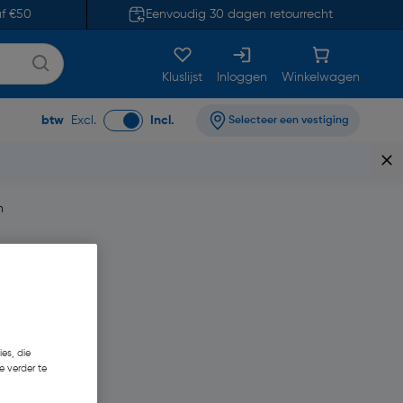
af €50
Eenvoudig 30 dagen retourrecht
Kluslijst
Inloggen
Winkelwagen
btw
Excl.
Incl.
Selecteer een vestiging
m
es, die
e verder te
5