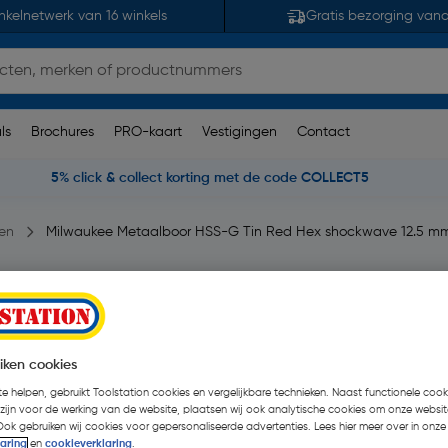
nkelnetwerk van 16 winkels
Gratis bezorging van
ls
Brochures
PRO-kaart
Vestigingen
Contact
5% click & collect korting met de code COLLECT5
en
Milwaukee Metaalboor HSS-G Tin Red Hex shockwave 12.5 m
ed Hex shockwave
iken cookies
1 beoordelingen
| Stuk
e helpen, gebruikt Toolstation cookies en vergelijkbare technieken. Naast functionele cooki
 zijn voor de werking van de website, plaatsen wij ook analytische cookies om onze websit
€ 67,21
| Excl. btw € 55,5
Ook gebruiken wij cookies voor gepersonaliseerde advertenties. Lees hier meer over in onze
laring
en
cookieverklaring
.