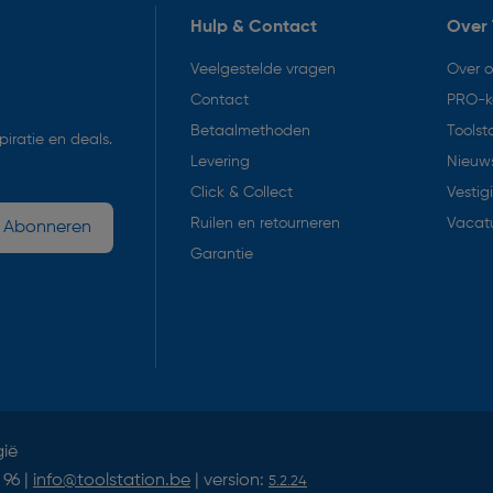
Hulp & Contact
Over 
Veelgestelde vragen
Over 
Contact
PRO-k
Betaalmethoden
Toolst
iratie en deals.
Levering
Nieuws
Click & Collect
Vestig
Ruilen en retourneren
Vacat
Abonneren
Garantie
gië
 96 |
info@toolstation.be
| version:
5.2.24