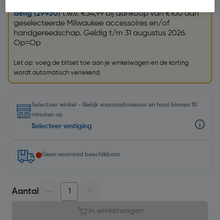
Krijg een GRATIS
Milwaukee Shockwave bitset 38-
delig (29930)
t.w.v. €34,99 bij aankoop van €100 aan
geselecteerde Milwaukee accessoires en/of
handgereedschap. Geldig t/m 31 augustus 2026.
Op=Op
Let op: voeg de bitset toe aan je winkelwagen en de korting
wordt automatisch verrekend.
Selecteer winkel - Bekijk voorraadniveaus en haal binnen 10
minuten op
Selecteer vestiging
Geen voorraad beschikbaar
Aantal
In winkelwagen