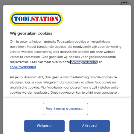
Wij gebruiken cookies
Om je beter te helpen, gebruikt Toolstation cookies en vergelijkbare
technieken. Naast functionele cookies, die noodzakelijk zijn voor de werking
van de website, plaatsen wij ook analytische cookies om onze website
verder te verbeteren. Ook gebruiken wij cookies voor gepersonaliseerde
advertenties. Lees hier meer over in onze
privacyverklaring
en
cookieverklaring
.
Als je op 'Akkoord' klikt, dan geef je ons toestemming om alle cookies te
plaatsen. Kies je voor 'Weigeren', dan plaatsen wij alleen functionele en
analytische cookies. Via 'Voorkeuren aanpassen' kun je zelf instellen welke
cookies worden geplaatst. Deze voorkeuren kun je altijd weer aanpassen.
€ 77,21
| Excl. btw € 63,81
Voorkeuren aanpassen
Promoties
Weigeren
Akkoord
GRATIS bitset