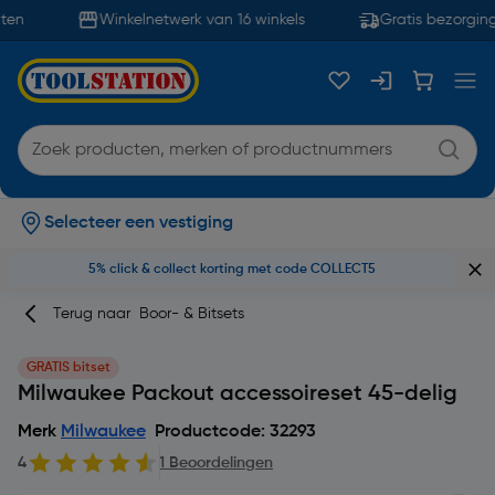
ten
Winkelnetwerk van 16 winkels
Gratis bezorging
Selecteer een vestiging
5% click & collect korting met code COLLECT5
Terug naar
Boor- & Bitsets
GRATIS bitset
Milwaukee Packout accessoireset 45-delig
Merk
Milwaukee
Productcode: 32293
4
1 Beoordelingen