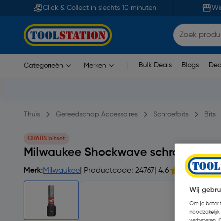
Click & Collect in slechts 10 minuten
Wi
Bulk Deals
Blogs
Dea
Categorieën
Merken
|
Thuis
Gereedschap Accessoires
Schroefbits
Bits
GRATIS bitset
Milwaukee Shockwave schroefbit 
Merk:
Milwaukee
| Productcode: 24767
| 4.6
Wij gebru
Om je beter t
noodzakelijk
verbeteren. 