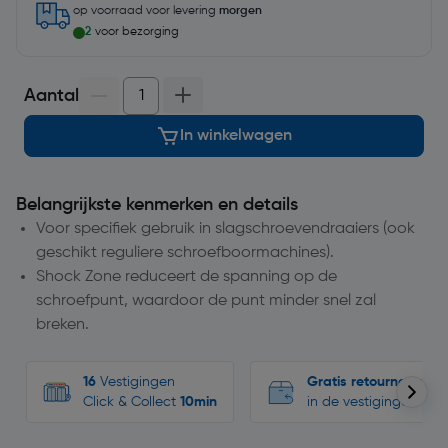
op voorraad
voor levering
morgen
2
voor bezorging
Aantal
In winkelwagen
Belangrijkste kenmerken en details
Voor specifiek gebruik in slagschroevendraaiers (ook
geschikt reguliere schroefboormachines).
Shock Zone reduceert de spanning op de
schroefpunt, waardoor de punt minder snel zal
breken.
16
Vestigingen
Gratis retourneren
Click & Collect
10min
in de vestigingen