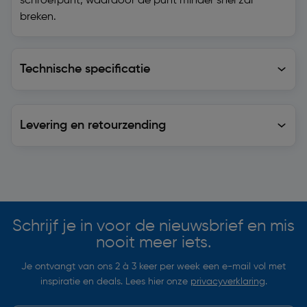
schroefpunt, waardoor de punt minder snel zal
breken.
Technische specificatie
Technische specificatie
Levering en retourzending
Levering en retourzending
Soortgelijke artikelen
Schrijf je in voor de nieuwsbrief en mis
nooit meer iets.
Je ontvangt van ons 2 à 3 keer per week een e-mail vol met
inspiratie en deals. Lees hier onze
privacyverklaring
.