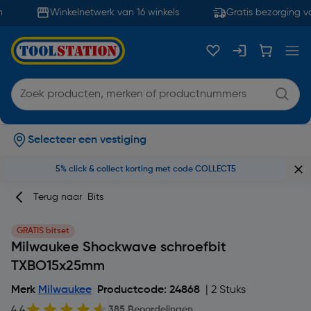
Winkelnetwerk van 16 winkels
Gratis bezorging va
Selecteer een vestiging
5% click & collect korting met code COLLECT5
Terug naar
Bits
GRATIS bitset
Milwaukee Shockwave schroefbit
TXBO15x25mm
Merk
Milwaukee
Productcode: 24868
| 2 Stuks
4.4
385 Beoordelingen