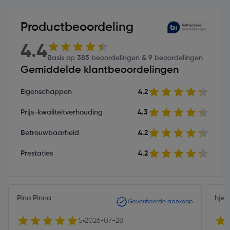
Productbeoordeling
4.4
Basis op 385 beoordelingen & 9 beoordelingen
Gemiddelde klantbeoordelingen
Eigenschappen
4.2
Prijs-kwaliteitverhouding
4.3
Betrouwbaarheid
4.2
Prestaties
4.2
Pino Pinna
hjeb
Geverifieerde aankoop
5
2026-07-28