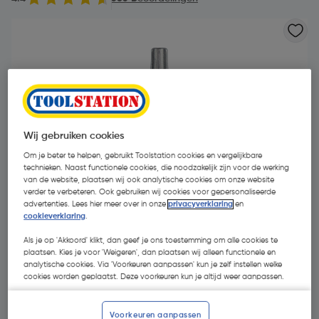
Wij gebruiken cookies
Om je beter te helpen, gebruikt Toolstation cookies en vergelijkbare
technieken. Naast functionele cookies, die noodzakelijk zijn voor de werking
van de website, plaatsen wij ook analytische cookies om onze website
verder te verbeteren. Ook gebruiken wij cookies voor gepersonaliseerde
advertenties. Lees hier meer over in onze
privacyverklaring
en
cookieverklaring
.
Als je op 'Akkoord' klikt, dan geef je ons toestemming om alle cookies te
plaatsen. Kies je voor 'Weigeren', dan plaatsen wij alleen functionele en
€ 1,41
analytische cookies. Via 'Voorkeuren aanpassen' kun je zelf instellen welke
| Excl. btw € 1,17
cookies worden geplaatst. Deze voorkeuren kun je altijd weer aanpassen.
Kies productvariant
(55)
Voorkeuren aanpassen