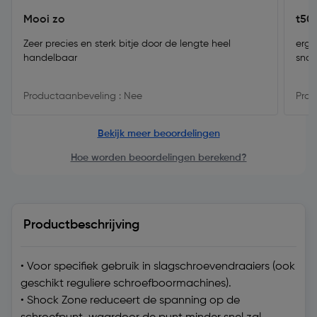
Mooi zo
t50 
Zeer precies en sterk bitje door de lengte heel
erg 
handelbaar
snde
Productaanbeveling : Nee
Prod
Bekijk meer beoordelingen
Hoe worden beoordelingen berekend?
Productbeschrijving
• Voor specifiek gebruik in slagschroevendraaiers (ook
geschikt reguliere schroefboormachines).
• Shock Zone reduceert de spanning op de