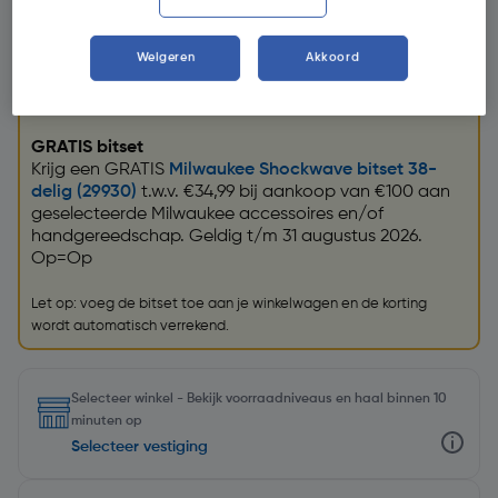
Weigeren
Akkoord
Promoties
GRATIS bitset
Krijg een GRATIS
Milwaukee Shockwave bitset 38-
delig (29930)
t.w.v. €34,99 bij aankoop van €100 aan
geselecteerde Milwaukee accessoires en/of
handgereedschap. Geldig t/m 31 augustus 2026.
Op=Op
Let op: voeg de bitset toe aan je winkelwagen en de korting
wordt automatisch verrekend.
Selecteer winkel - Bekijk voorraadniveaus en haal binnen 10
minuten op
Selecteer vestiging