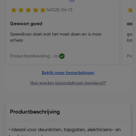
5
2025-06-13
Gewoon goed
aan
Speedboor doet wat het moet doen en is mooi
goed
scherp
balk
Productaanbeveling : Ja
Prod
Bekijk meer beoordelingen
Hoe worden beoordelingen berekend?
Productbeschrijving
• Ideaal voor deursloten, tapgaten, elektriciens- en