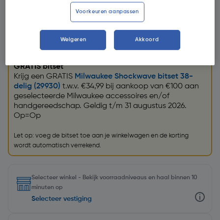
Voorkeuren aanpassen
Weigeren
Akkoord
Promoties
GRATIS bitset
Krijg een GRATIS
Milwaukee Shockwave bitset 38-
delig (29930)
t.w.v. €34,99 bij aankoop van €100 aan
geselecteerde Milwaukee accessoires en/of
handgereedschap. Geldig t/m 31 augustus 2026.
Op=Op
Let op: voeg de bitset toe aan je winkelwagen en de korting
wordt automatisch verrekend.
Selecteer winkel - Bekijk voorraadniveaus en haal binnen 10
minuten op
Selecteer vestiging