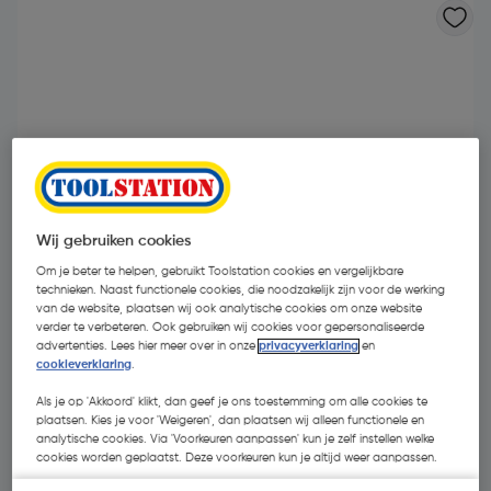
- 68 %
Wij gebruiken cookies
Om je beter te helpen, gebruikt Toolstation cookies en vergelijkbare
technieken. Naast functionele cookies, die noodzakelijk zijn voor de werking
van de website, plaatsen wij ook analytische cookies om onze website
verder te verbeteren. Ook gebruiken wij cookies voor gepersonaliseerde
advertenties. Lees hier meer over in onze
privacyverklaring
en
cookieverklaring
.
€ 5,58
Als je op 'Akkoord' klikt, dan geef je ons toestemming om alle cookies te
€ 1,77
| Excl. btw € 1,46
plaatsen. Kies je voor 'Weigeren', dan plaatsen wij alleen functionele en
analytische cookies. Via 'Voorkeuren aanpassen' kun je zelf instellen welke
cookies worden geplaatst. Deze voorkeuren kun je altijd weer aanpassen.
Kies productvariant
(15)