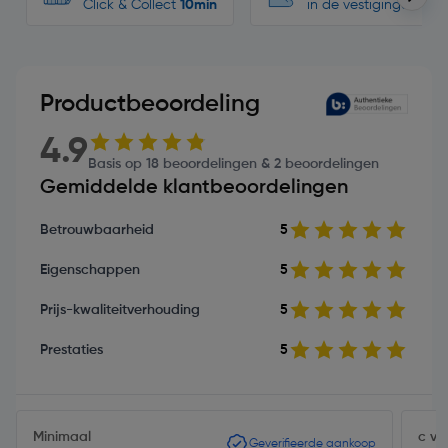
Click & Collect
10min
in de vestigingen
Productbeoordeling
4.9
Basis op 18 beoordelingen & 2 beoordelingen
Gemiddelde klantbeoordelingen
Betrouwbaarheid
5
Eigenschappen
5
Prijs-kwaliteitverhouding
5
Prestaties
5
Minimaal
c va
Geverifieerde aankoop