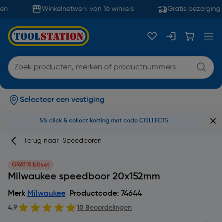
n
Winkelnetwerk van 16 winkels
Gratis bezorging 
Selecteer een vestiging
5% click & collect korting met code COLLECT5
Terug naar
Speedboren
GRATIS bitset
Milwaukee speedboor 20x152mm
Merk
Milwaukee
Productcode: 74644
4.9
18 Beoordelingen