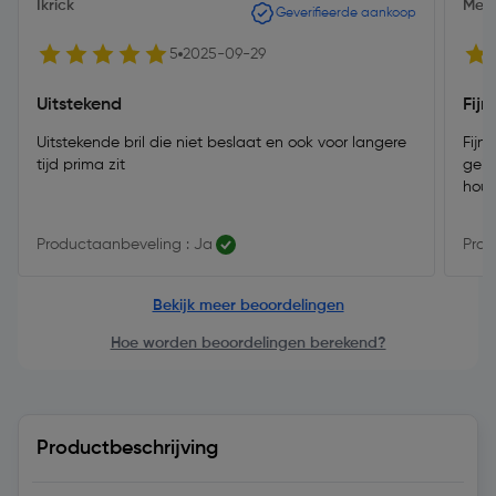
Ikrick
Men
Geverifieerde aankoop
5
2025-09-29
Uitstekend
Fijn
Uitstekende bril die niet beslaat en ook voor langere
Fijn b
tijd prima zit
gebr
houd
Productaanbeveling : Ja
Prod
Bekijk meer beoordelingen
Hoe worden beoordelingen berekend?
Productbeschrijving