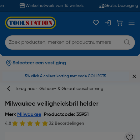
n
Winkelnetwerk van 16 winkels
Gratis bezorging v
Selecteer een vestiging
5% click & collect korting met code COLLECT5
Terug naar
Gehoor- & Gelaatsbescherming
Milwaukee veiligheidsbril helder
Merk
Milwaukee
Productcode: 35951
4.8
32 Beoordelingen