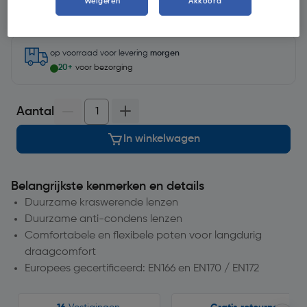
Weigeren
Akkoord
Selecteer vestiging
op voorraad
voor levering
morgen
20+
voor bezorging
Aantal
In winkelwagen
Belangrijkste kenmerken en details
Duurzame kraswerende lenzen
Duurzame anti-condens lenzen
Comfortabele en flexibele poten voor langdurig
draagcomfort
Europees gecertificeerd: EN166 en EN170 / EN172