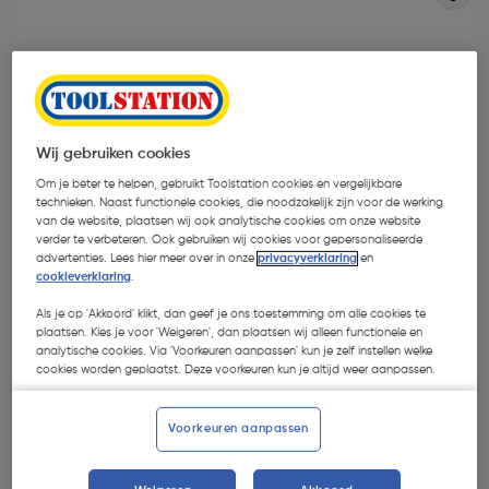
Wij gebruiken cookies
Om je beter te helpen, gebruikt Toolstation cookies en vergelijkbare
- 16 %
technieken. Naast functionele cookies, die noodzakelijk zijn voor de werking
van de website, plaatsen wij ook analytische cookies om onze website
verder te verbeteren. Ook gebruiken wij cookies voor gepersonaliseerde
advertenties. Lees hier meer over in onze
privacyverklaring
en
cookieverklaring
.
Als je op 'Akkoord' klikt, dan geef je ons toestemming om alle cookies te
plaatsen. Kies je voor 'Weigeren', dan plaatsen wij alleen functionele en
€ 13,49
analytische cookies. Via 'Voorkeuren aanpassen' kun je zelf instellen welke
cookies worden geplaatst. Deze voorkeuren kun je altijd weer aanpassen.
€ 11,27
| Excl. btw € 9,31
Voorkeuren aanpassen
Selecteer winkel - Bekijk voorraadniveaus en haal binnen 10
minuten op