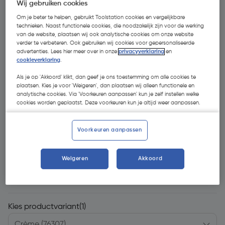
Wij gebruiken cookies
Om je beter te helpen, gebruikt Toolstation cookies en vergelijkbare
technieken. Naast functionele cookies, die noodzakelijk zijn voor de werking
van de website, plaatsen wij ook analytische cookies om onze website
verder te verbeteren. Ook gebruiken wij cookies voor gepersonaliseerde
advertenties. Lees hier meer over in onze
privacyverklaring
en
cookieverklaring
.
Als je op 'Akkoord' klikt, dan geef je ons toestemming om alle cookies te
plaatsen. Kies je voor 'Weigeren', dan plaatsen wij alleen functionele en
analytische cookies. Via 'Voorkeuren aanpassen' kun je zelf instellen welke
cookies worden geplaatst. Deze voorkeuren kun je altijd weer aanpassen.
Voorkeuren aanpassen
€ 8,81
| Excl. btw € 7,28
Weigeren
Akkoord
Recupelbijdrage inbegrepen
Kies productvariant
(1)