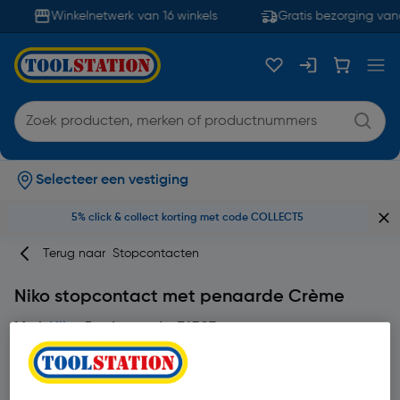
Winkelnetwerk van 16 winkels
Gratis bezorging van
Selecteer een vestiging
5% click & collect korting met code COLLECT5
Terug naar
Stopcontacten
Niko stopcontact met penaarde Crème
Merk
Niko
Productcode: 76307