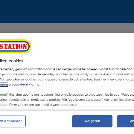
iken cookies
e helpen, gebruikt Toolstation cookies en vergelijkbare technieken. Naast functionele cooki
 zijn voor de werking van de website, plaatsen wij ook analytische cookies om onze websit
Ook gebruiken wij cookies voor gepersonaliseerde advertenties. Lees hier meer over in onze
laring
en
cookieverklaring
.
koord' klikt, dan geef je ons toestemming om alle cookies te plaatsen. Kies je voor 'Weigere
alleen functionele en analytische cookies. Via 'Voorkeuren aanpassen' kun je zelf instellen 
atst. Deze voorkeuren kun je altijd weer aanpassen.
en aanpassen
Weigeren
A
Oops!