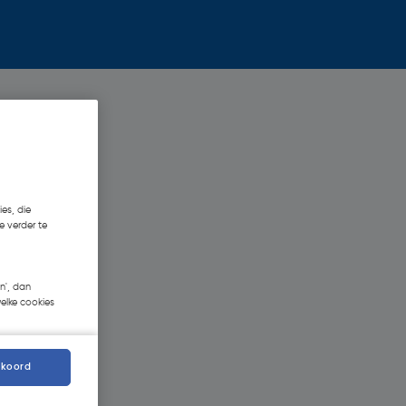
es, die
e verder te
n', dan
welke cookies
kkoord