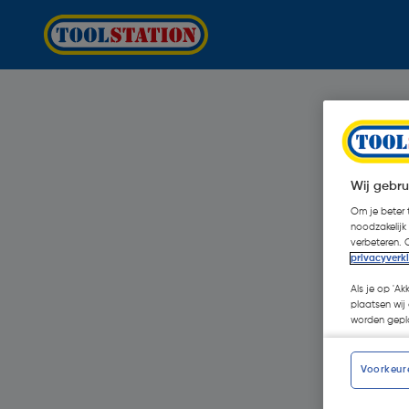
Wij gebru
Om je beter t
noodzakelijk
verbeteren. 
privacyverk
Als je op 'Ak
plaatsen wij 
worden gepla
Voorkeur