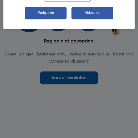
Weigeren
Akkoord
Pagina niet gevonden!
Geen zorgen! Iedereen mist weleens een spijker. Klaar om
verder te klussen?
Verder winkelen