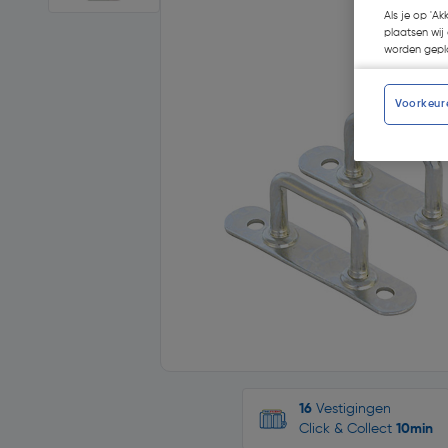
Als je op 'Ak
plaatsen wij 
worden gepla
Voorkeur
16
Vestigingen
Click & Collect
10min