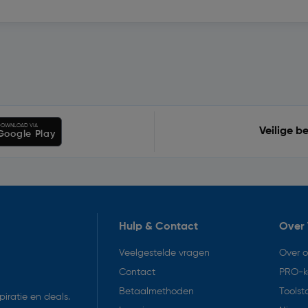
OWNLOAD VIA
Veilige b
Google Play
Hulp & Contact
Over 
Veelgestelde vragen
Over 
Contact
PRO-k
Betaalmethoden
Toolst
iratie en deals.