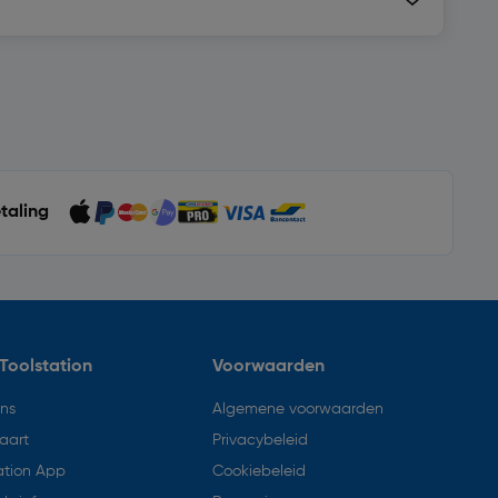
etaling
Toolstation
Voorwaarden
ons
Algemene voorwaarden
aart
Privacybeleid
ation App
Cookiebeleid