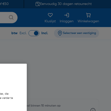
af €50
Eenvoudig 30 dagen retourrecht
Kluslijst
Inloggen
Winkelwagen
btw
Excl.
Incl.
Selecteer een vestiging
es, die
e verder te
oorraadniveaus en haal binnen 10 minuten op