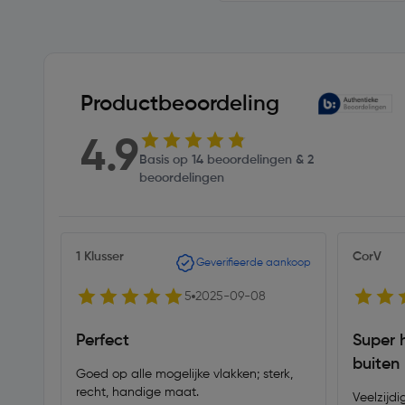
Productbeoordeling
4.9
Basis op 14 beoordelingen & 2
beoordelingen
1 Klusser
CorV
Geverifieerde aankoop
5
2025-09-08
Perfect
Super 
buiten
Goed op alle mogelijke vlakken; sterk,
recht, handige maat.
Veelzijdi