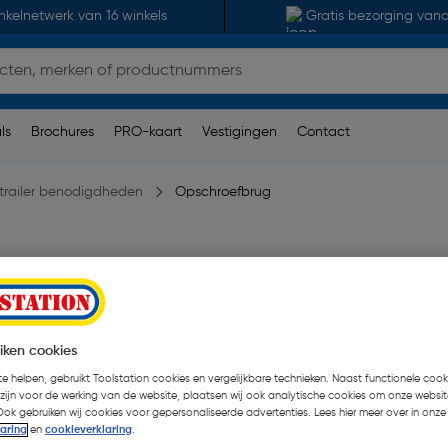
nkelnetwerk van 16 winkels
Gratis bezorging van
ls
Brochures
PRO-kaart
Vestigingen
Contact
trailer benodigdheden
Opschroefbrug
en
| 4 Stuks
€ 8,82
€ 3,03
iken cookies
| Excl. btw € 2,50
e helpen, gebruikt Toolstation cookies en vergelijkbare technieken. Naast functionele cooki
 zijn voor de werking van de website, plaatsen wij ook analytische cookies om onze websit
Ook gebruiken wij cookies voor gepersonaliseerde advertenties. Lees hier meer over in onze
Selecteer winkel - Bekijk v
laring
en
cookieverklaring
.