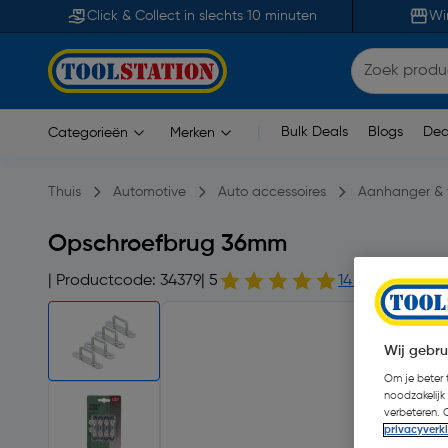
Click & Collect in slechts 10 minuten
Wi
Bulk Deals
Blogs
Dea
Categorieën
Merken
|
Thuis
Automotive
Auto accessoires
Aanhanger & 
Opschroefbrug 36mm
| Productcode: 34379
| 5
14 beoordeling
Wij gebru
Om je beter t
noodzakelijk
verbeteren. 
privacyverk