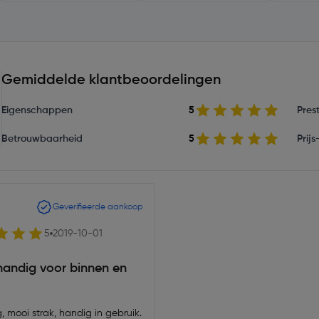
Gemiddelde klantbeoordelingen
Eigenschappen
5
Prest
Betrouwbaarheid
5
Prij
Geverifieerde aankoop
5
2019-10-01
handig voor binnen en
g, mooi strak, handig in gebruik.