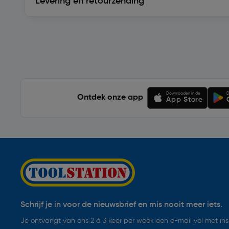
Levering en retourzending
Soortgelijke artikelen
Downloaden in de
D
Ontdek onze app
App Store
Schrijf je in voor de nieuwsbrief en mis nooit meer iets.
Je ontvangt van ons 2 à 3 keer per week een e-mail vol met insp