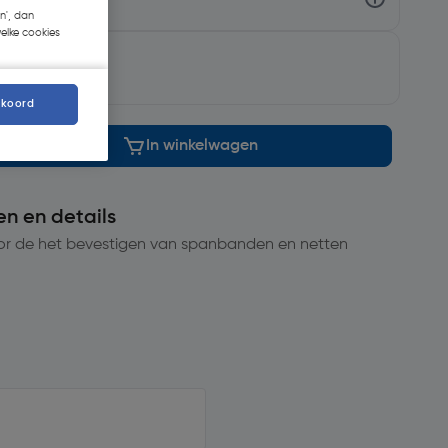
n', dan
welke cookies
morgen
kkoord
In winkelwagen
en en details
or de het bevestigen van spanbanden en netten