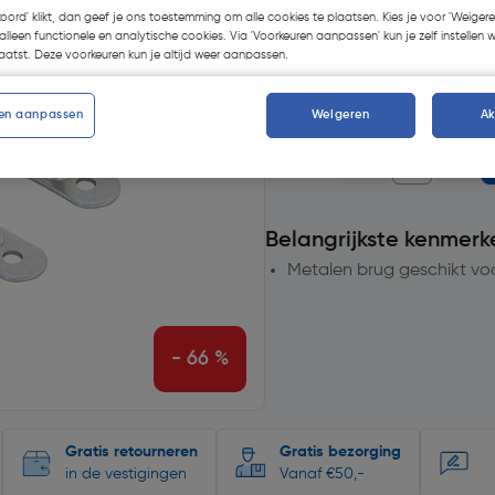
Selecteer vestiging
koord' klikt, dan geef je ons toestemming om alle cookies te plaatsen. Kies je voor 'Weigere
alleen functionele en analytische cookies. Via 'Voorkeuren aanpassen' kun je zelf instellen 
atst. Deze voorkeuren kun je altijd weer aanpassen.
op voorraad
voor levering
20+
voor bezorging
en aanpassen
Weigeren
A
Aantal
Belangrijkste kenmerk
Metalen brug geschikt vo
- 66 %
Gratis retourneren
Gratis bezorging
in de vestigingen
Vanaf €50,-