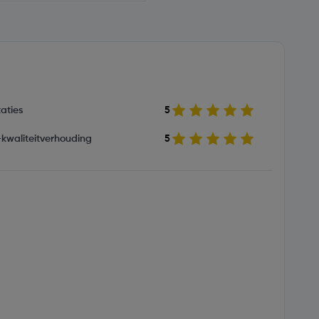
aties
5
s-kwaliteitverhouding
5