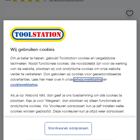
Wij gebruiken cookies
Om je beter te helpen, gebruikt Toolstation cookies en vergelijkbare
technieken. Naast functionele cookies, die noodzakelijk zijn voor de werking
van de website, plaatsen wij ook analytische cookies om onze website
verder te verbeteren. Ook gebruiken wij cookies voor gepersonaliseerde
advertenties. Lees hier meer over in onze
privacyverklaring
en
cookieverklaring
.
Als je op 'Akkoord' klikt, dan geef je ons toestemming om alle cookies te
plaatsen. Kies je voor 'Weigeren', dan plaatsen wij alleen functionele en
analytische cookies. Via 'Voorkeuren aanpassen' kun je zelf instellen welke
cookies worden geplaatst. Deze voorkeuren kun je altijd weer aanpassen.
€ 71,95
| Excl. btw € 59,46
€ 2,88/m
Voorkeuren aanpassen
Promoties