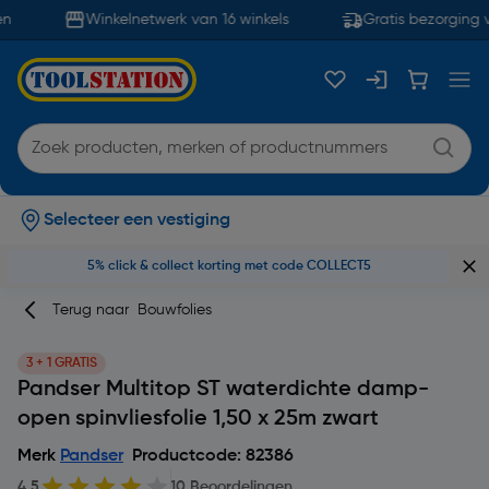
Winkelnetwerk van 16 winkels
Gratis bezorging v
Selecteer een vestiging
5% click & collect korting met code COLLECT5
Terug naar
Bouwfolies
3 + 1 GRATIS
Pandser Multitop ST waterdichte damp-
open spinvliesfolie 1,50 x 25m zwart
Merk
Pandser
Productcode: 82386
4.5
10 Beoordelingen