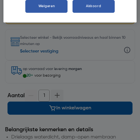
3+1 Gratis
Weigeren
Akkoord
Voeg 4 stuks toe aan je winkelwagen en de korting
wordt automatisch verrekend.
Selecteer winkel - Bekijk voorraadniveaus en haal binnen 10
minuten op
Selecteer vestiging
op voorraad
voor levering
morgen
20+
voor bezorging
Aantal
In winkelwagen
Belangrijkste kenmerken en details
Drielaags waterdicht, damp-open membraan