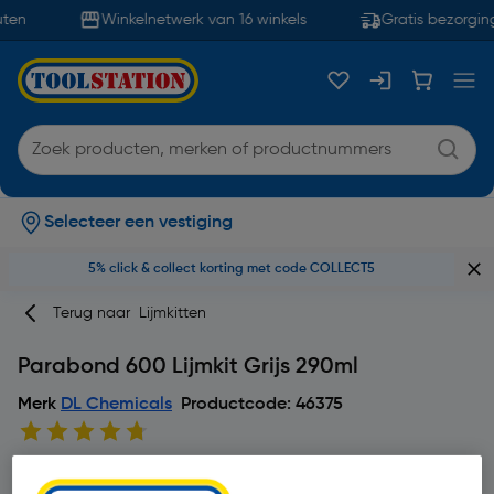
ten
Winkelnetwerk van 16 winkels
Gratis bezorging
Selecteer een vestiging
5% click & collect korting met code COLLECT5
Terug naar
Lijmkitten
Parabond 600 Lijmkit Grijs 290ml
Merk
DL Chemicals
Productcode: 46375