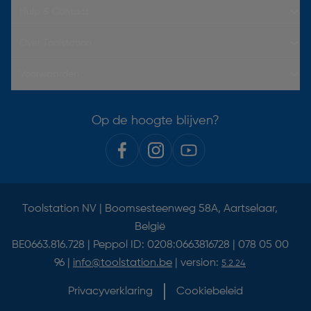
Hulp & Contact
Over Toolstation
Voorwaarden
Op de hoogte blijven?
Toolstation NV | Boomsesteenweg 58A, Aartselaar,
België
BE0663.816.728 | Peppol ID: 0208:0663816728 | 078 05 00
96 |
info@toolstation.be
| version:
5.2.24
Privacyverklaring
Cookiebeleid