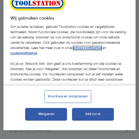
Wij gebruiken cookies
Om je beter te helpen, gebruikt Toolstation cookies en vergelijkbare
technieken. Naast functionele cookies, die noodzakelijk zijn voor de werking
van de website, plaatsen wij ook analytische cookies om onze website
verder te verbeteren. Ook gebruiken wij cookies voor gepersonaliseerde
advertenties. Lees hier meer over in onze
privacyverklaring
en
cookieverklaring
.
Als je op 'Akkoord' klikt, dan geef je ons toestemming om alle cookies te
plaatsen. Kies je voor 'Weigeren', dan plaatsen wij alleen functionele en
analytische cookies. Via 'Voorkeuren aanpassen' kun je zelf instellen welke
cookies worden geplaatst. Deze voorkeuren kun je altijd weer aanpassen.
€ 7,55
Voorkeuren aanpassen
| Excl. btw € 6,24
€ 26,03/L
Weigeren
Akkoord
Kies productvariant
(3)