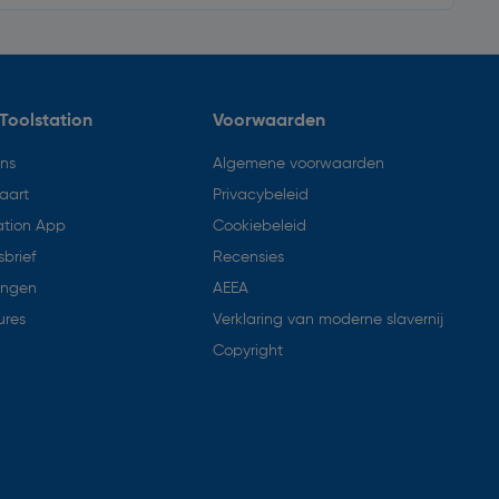
Toolstation
Voorwaarden
ons
Algemene voorwaarden
aart
Privacybeleid
ation App
Cookiebeleid
brief
Recensies
ingen
AEEA
ures
Verklaring van moderne slavernij
Copyright