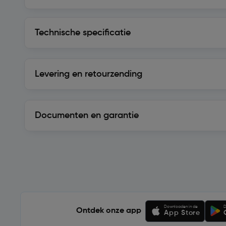
Technische specificatie
Technische specificatie
Levering en retourzending
Levering en retourzending
Documenten en garantie
Soortgelijke artikelen
Downloaden in de
D
Ontdek onze app
App Store