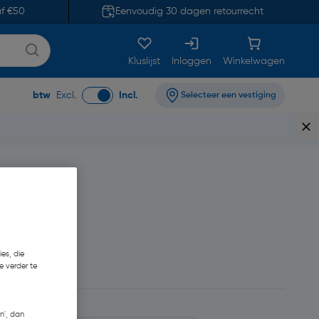
af €50
Eenvoudig 30 dagen retourrecht
Kluslijst
Inloggen
Winkelwagen
btw
Excl.
Incl.
Selecteer een vestiging
es, die
29,83/L
e verder te
n', dan