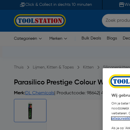
Click & Collect in slechts 10 minuten
Wi
Bulk Deals
Blogs
Dea
Categorieën
Merken
|
Thuis
Lijmen, Kitten & Tapes
Kitten
Siliconenkitten
Parasilico Prestige Colour Wit RAL
Merk:
DL Chemicals
| Productcode: 98642
| 4.8
Wij gebru
Om je beter t
noodzakelijk
verbeteren. 
privacyverk
Als je op 'Ak