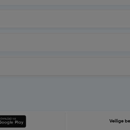
OWNLOAD VIA
Veilige b
Google Play