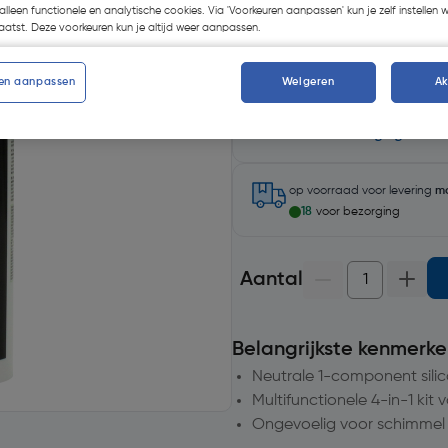
alleen functionele en analytische cookies. Via 'Voorkeuren aanpassen' kun je zelf instellen 
atst. Deze voorkeuren kun je altijd weer aanpassen.
en aanpassen
Weigeren
A
Selecteer winkel - Bekijk voo
Selecteer vestiging
op voorraad
voor levering
m
18
voor bezorging
Aantal
Belangrijkste kenmerke
Neutrale 1-component sili
Multifunctionele 4-in-1 kit
Ongevoelig voor schimmel