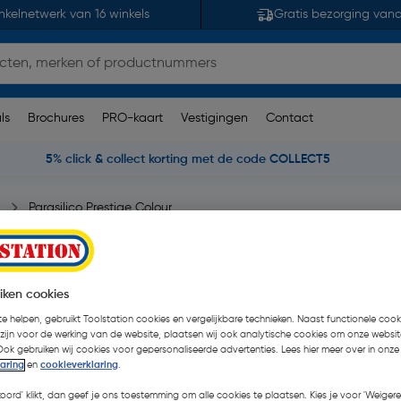
nkelnetwerk van 16 winkels
Gratis bezorging van
ls
Brochures
PRO-kaart
Vestigingen
Contact
5% click & collect korting met de code COLLECT5
Parasilico Prestige Colour
9010 300ml
| Stuk
iken cookies
€ 8,95
e helpen, gebruikt Toolstation cookies en vergelijkbare technieken. Naast functionele cooki
| Excl. btw € 7,40
€ 
 zijn voor de werking van de website, plaatsen wij ook analytische cookies om onze websit
Ook gebruiken wij cookies voor gepersonaliseerde advertenties. Lees hier meer over in onze
laring
en
cookieverklaring
.
Kies productvariant
(8)
koord' klikt, dan geef je ons toestemming om alle cookies te plaatsen. Kies je voor 'Weigere