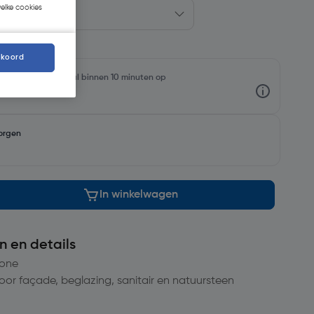
welke cookies
kkoord
rraadniveaus en haal binnen 10 minuten op
orgen
In winkelwagen
n en details
cone
 voor façade, beglazing, sanitair en natuursteen