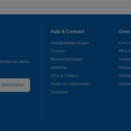
Hulp & Contact
Over 
Veelgestelde vragen
Over 
Contact
PRO-k
Betaalmethoden
Toolst
iratie en deals.
Levering
Nieuws
Click & Collect
Vestig
Ruilen en retourneren
Vacat
Abonneren
Garantie