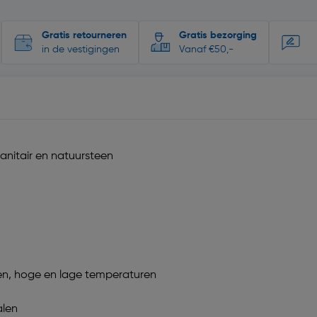
Gratis retourneren
Gratis bezorging
in de vestigingen
Vanaf €50,-
sanitair en natuursteen
en, hoge en lage temperaturen
alen