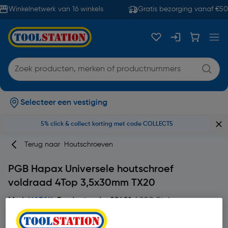
Winkelnetwerk van 16 winkels
Gratis bezorging vanaf €50
Selecteer een vestiging
5% click & collect korting met code COLLECT5
Terug naar
Houtschroeven
PGB Hapax Universele houtschroef
voldraad 4Top 3,5x30mm TX20
Merk
HAPAX
Productcode: 89401
| 200 Stuks