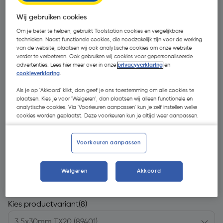
Wij gebruiken cookies
Om je beter te helpen, gebruikt Toolstation cookies en vergelijkbare
technieken. Naast functionele cookies, die noodzakelijk zijn voor de werking
van de website, plaatsen wij ook analytische cookies om onze website
verder te verbeteren. Ook gebruiken wij cookies voor gepersonaliseerde
advertenties. Lees hier meer over in onze
privacyverklaring
en
cookieverklaring
.
Als je op 'Akkoord' klikt, dan geef je ons toestemming om alle cookies te
plaatsen. Kies je voor 'Weigeren', dan plaatsen wij alleen functionele en
analytische cookies. Via 'Voorkeuren aanpassen' kun je zelf instellen welke
cookies worden geplaatst. Deze voorkeuren kun je altijd weer aanpassen.
Voorkeuren aanpassen
€ 8,75
| Excl. btw € 7,23
Weigeren
Akkoord
Kies productvariant
(8)