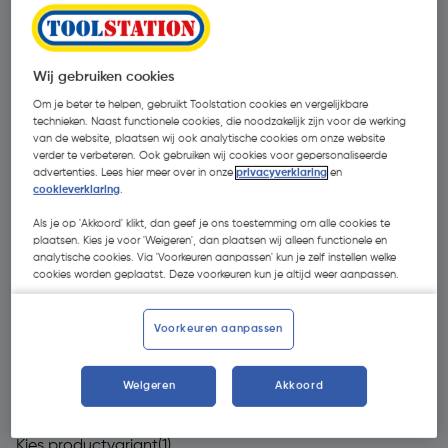
Wij gebruiken cookies
Om je beter te helpen, gebruikt Toolstation cookies en vergelijkbare
technieken. Naast functionele cookies, die noodzakelijk zijn voor de werking
van de website, plaatsen wij ook analytische cookies om onze website
verder te verbeteren. Ook gebruiken wij cookies voor gepersonaliseerde
advertenties. Lees hier meer over in onze
privacyverklaring
en
cookieverklaring
.
- 31 %
Als je op 'Akkoord' klikt, dan geef je ons toestemming om alle cookies te
plaatsen. Kies je voor 'Weigeren', dan plaatsen wij alleen functionele en
analytische cookies. Via 'Voorkeuren aanpassen' kun je zelf instellen welke
cookies worden geplaatst. Deze voorkeuren kun je altijd weer aanpassen.
Voorkeuren aanpassen
€ 14,49
€ 10,00
| Excl. btw € 8,26
Weigeren
Akkoord
Kies productvariant
(1)