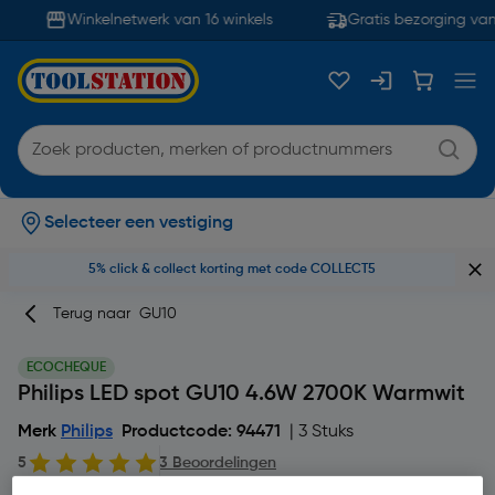
Winkelnetwerk van 16 winkels
Gratis bezorging van
Selecteer een vestiging
5% click & collect korting met code COLLECT5
Terug naar
GU10
ECOCHEQUE
Philips LED spot GU10 4.6W 2700K Warmwit
Merk
Philips
Productcode: 94471
| 3 Stuks
5
3 Beoordelingen