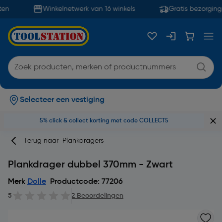
en
Winkelnetwerk van 16 winkels
Gratis bezorging 
Selecteer een vestiging
5% click & collect korting met code COLLECT5
Terug naar
Plankdragers
Plankdrager dubbel 370mm - Zwart
Merk
Dolle
Productcode: 77206
5
2 Beoordelingen