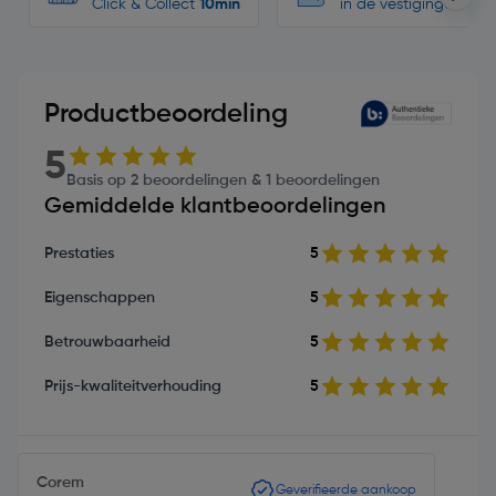
Click & Collect
10min
in de vestigingen
Productbeoordeling
5
Basis op 2 beoordelingen & 1 beoordelingen
Gemiddelde klantbeoordelingen
Prestaties
5
Eigenschappen
5
Betrouwbaarheid
5
Prijs-kwaliteitverhouding
5
Corem
Geverifieerde aankoop