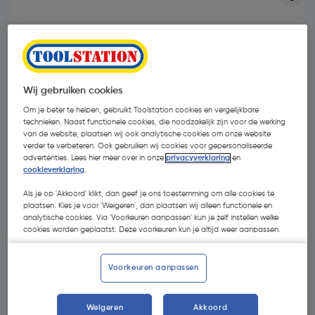
Wij gebruiken cookies
Om je beter te helpen, gebruikt Toolstation cookies en vergelijkbare
technieken. Naast functionele cookies, die noodzakelijk zijn voor de werking
van de website, plaatsen wij ook analytische cookies om onze website
verder te verbeteren. Ook gebruiken wij cookies voor gepersonaliseerde
advertenties. Lees hier meer over in onze
privacyverklaring
en
cookieverklaring
.
Als je op 'Akkoord' klikt, dan geef je ons toestemming om alle cookies te
plaatsen. Kies je voor 'Weigeren', dan plaatsen wij alleen functionele en
analytische cookies. Via 'Voorkeuren aanpassen' kun je zelf instellen welke
€ 3,66
| Excl. btw € 3,02
cookies worden geplaatst. Deze voorkeuren kun je altijd weer aanpassen.
Voorkeuren aanpassen
Kies productvariant
(3)
Weigeren
Akkoord