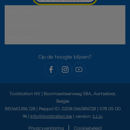
Hulp & Contact
Over Toolstation
Voorwaarden
Op de hoogte blijven?
Toolstation NV | Boomsesteenweg 58A, Aartselaar,
België
BE0663.816.728 | Peppol ID: 0208:0663816728 | 078 05 00
96 |
info@toolstation.be
| version:
5.2.24
Privacyverklaring
Cookiebeleid