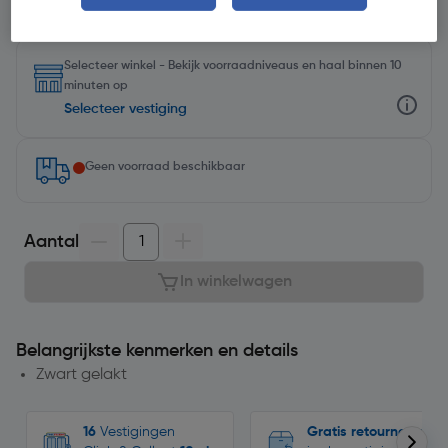
Selecteer winkel - Bekijk voorraadniveaus en haal binnen 10
minuten op
Selecteer vestiging
Geen voorraad beschikbaar
Aantal
In winkelwagen
Belangrijkste kenmerken en details
Zwart gelakt
16
Vestigingen
Gratis retourneren