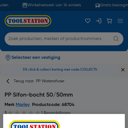
uten
Winkelnetwerk van 16 winkels
Gratis bezorgin
Selecteer een vestiging
5% click & collect korting met code COLLECT5
Terug naar
PP Waterafvoer
PP Sifon-bocht 50/50mm
Merk
Marley
Productcode: 68704
5
1 Beoordelingen