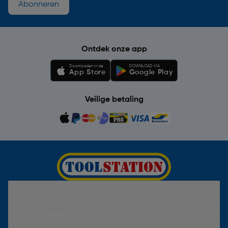
Abonneren
Ontdek onze app
Downloaden in de
DOWNLOAD VIA
App Store
Google Play
Veilige betaling
Hulp & Contact
Over Toolstation