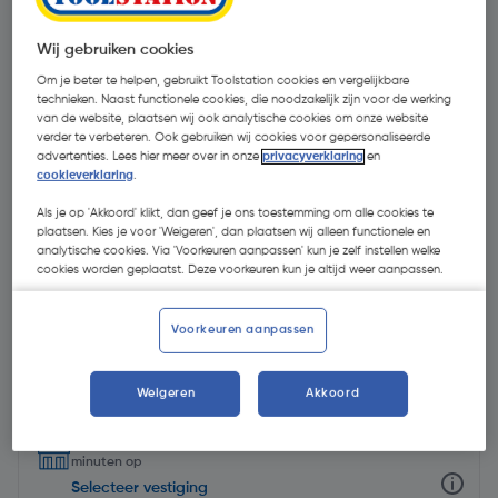
Wij gebruiken cookies
Om je beter te helpen, gebruikt Toolstation cookies en vergelijkbare
technieken. Naast functionele cookies, die noodzakelijk zijn voor de werking
van de website, plaatsen wij ook analytische cookies om onze website
verder te verbeteren. Ook gebruiken wij cookies voor gepersonaliseerde
advertenties. Lees hier meer over in onze
privacyverklaring
en
cookieverklaring
.
Als je op 'Akkoord' klikt, dan geef je ons toestemming om alle cookies te
plaatsen. Kies je voor 'Weigeren', dan plaatsen wij alleen functionele en
analytische cookies. Via 'Voorkeuren aanpassen' kun je zelf instellen welke
cookies worden geplaatst. Deze voorkeuren kun je altijd weer aanpassen.
Voorkeuren aanpassen
€ 1,43
| Excl. btw € 1,18
Weigeren
Akkoord
Selecteer winkel - Bekijk voorraadniveaus en haal binnen 10
minuten op
Selecteer vestiging