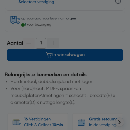
Selecteer vestiging
op voorraad
voor levering
morgen
1
voor bezorging
Aantal
In winkelwagen
Belangrijkste kenmerken en details
Hardmetaal, dubbelsnijdend met lager
Voor (hard)hout, MDF-, spaan-en
meubelplatenAfmetingen = schacht : breedte(B) x
diameter(D) x nuttige lengte(L).
16
Vestigingen
Gratis retourneren
Click & Collect
10min
in de vestigingen