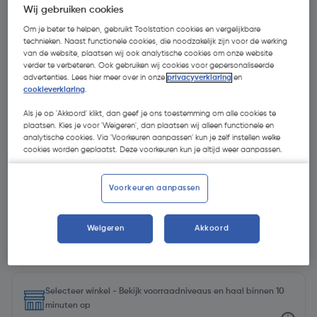
Wij gebruiken cookies
Om je beter te helpen, gebruikt Toolstation cookies en vergelijkbare
technieken. Naast functionele cookies, die noodzakelijk zijn voor de werking
van de website, plaatsen wij ook analytische cookies om onze website
verder te verbeteren. Ook gebruiken wij cookies voor gepersonaliseerde
advertenties. Lees hier meer over in onze
privacyverklaring
en
cookieverklaring
.
Als je op 'Akkoord' klikt, dan geef je ons toestemming om alle cookies te
plaatsen. Kies je voor 'Weigeren', dan plaatsen wij alleen functionele en
analytische cookies. Via 'Voorkeuren aanpassen' kun je zelf instellen welke
cookies worden geplaatst. Deze voorkeuren kun je altijd weer aanpassen.
Voorkeuren aanpassen
Weigeren
Akkoord
€ 7,20
| Excl. btw € 5,95
Selecteer winkel - Bekijk voorraadniveaus en haal binnen 10
minuten op