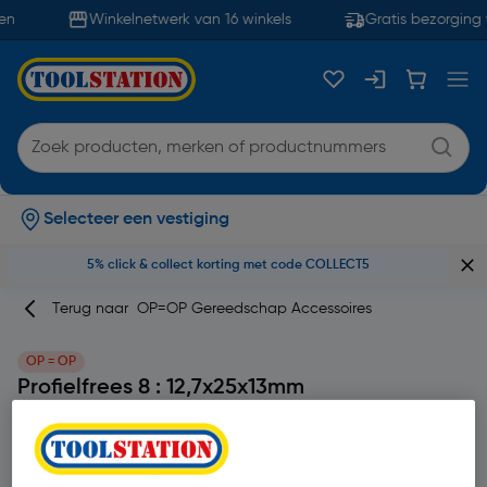
n
Winkelnetwerk van 16 winkels
Gratis bezorging 
Selecteer een vestiging
5% click & collect korting met code COLLECT5
Terug naar
OP=OP Gereedschap Accessoires
OP = OP
Profielfrees 8 : 12,7x25x13mm
Merk
Kreator
Productcode: 79075