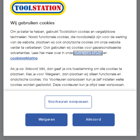
Wij gebruiken cookies
Om je beter te helpen, gebruikt Toolstation cookies en vergelijkbare
technieken. Naast functionele cookies, die noodzakelijk zijn voor de werking
van de website, plaatsen wij ook analytische cookies om onze website
verder te verbeteren. Ook gebruiken wij cookies voor gepersonaliseerde
advertenties. Lees hier meer over in onze
privacyverklaring
en
cookieverklaring
.
Als je op 'Akkoord' klikt, dan geef je ons toestemming om alle cookies te
plaatsen. Kies je voor 'Weigeren', dan plaatsen wij alleen functionele en
analytische cookies. Via 'Voorkeuren aanpassen' kun je zelf instellen welke
cookies worden geplaatst. Deze voorkeuren kun je altijd weer aanpassen.
€ 13,59
| Excl. btw € 11,23
Voorkeuren aanpassen
Weigeren
Akkoord
Kies productvariant
(6)