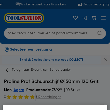
n
Winkelnetwerk van 16 winkels
Gratis bezorging 
Selecteer een vestiging
5% click & collect korting met code COLLECT5
Terug naar
Excentrisch Schuurpapier
Proline Prof Schuurschijf Ø150mm 120 Grit
Merk
Agera
Productcode: 78929
| 10 Stuks
3
5 Beoordelingen