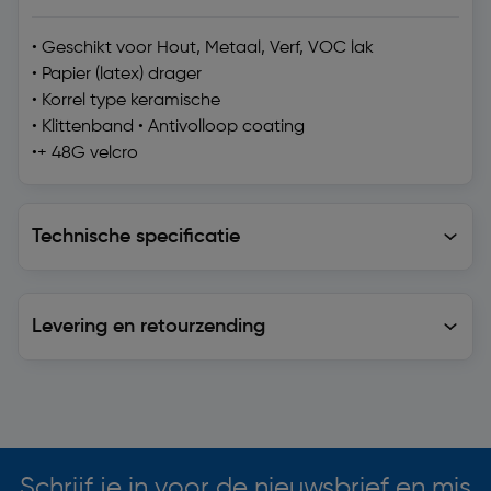
• Geschikt voor Hout, Metaal, Verf, VOC lak
• Papier (latex) drager
• Korrel type keramische
• Klittenband • Antivolloop coating
•+ 48G velcro
Technische specificatie
Technische specificatie
Levering en retourzending
Levering en retourzending
Soortgelijke artikelen
Schrijf je in voor de nieuwsbrief en mis