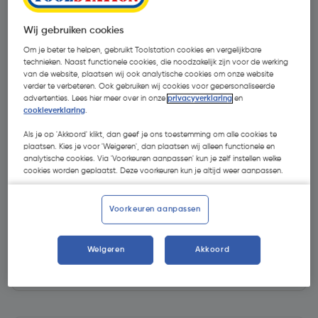
Wij gebruiken cookies
Om je beter te helpen, gebruikt Toolstation cookies en vergelijkbare
technieken. Naast functionele cookies, die noodzakelijk zijn voor de werking
van de website, plaatsen wij ook analytische cookies om onze website
verder te verbeteren. Ook gebruiken wij cookies voor gepersonaliseerde
advertenties. Lees hier meer over in onze
privacyverklaring
en
cookieverklaring
.
Als je op 'Akkoord' klikt, dan geef je ons toestemming om alle cookies te
plaatsen. Kies je voor 'Weigeren', dan plaatsen wij alleen functionele en
analytische cookies. Via 'Voorkeuren aanpassen' kun je zelf instellen welke
cookies worden geplaatst. Deze voorkeuren kun je altijd weer aanpassen.
€ 0,76
| Excl. btw € 0,63
Voorkeuren aanpassen
Kies productvariant
(11)
Weigeren
Akkoord