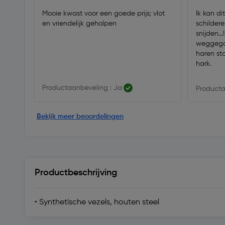
Mooie kwast voor een goede prijs; vlot
Ik kan d
en vriendelijk geholpen
schildere
snijden...
weggegooid, en hiermee o
haren st
hark.
Productaanbeveling : Ja
Producta
Bekijk meer beoordelingen
Productbeschrijving
• Synthetische vezels, houten steel