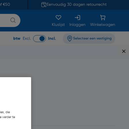
af €50
Eenvoudig 30 dagen retourrecht
Kluslijst
Inloggen
Winkelwagen
btw
Excl.
Incl.
Selecteer een vestiging
es, die
e verder te