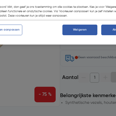
Kies productvariant
(4)
koord' klikt, dan geef je ons toestemming om alle cookies te plaatsen. Kies je voor 'Weigere
alleen functionele en analytische cookies. Via 'Voorkeuren aanpassen' kun je zelf instellen 
atst. Deze voorkeuren kun je altijd weer aanpassen.
en aanpassen
Weigeren
A
Selecteer winkel - Bekijk voo
Selecteer vestiging
Geen voorraad beschikb
Aantal
- 75 %
Belangrijkste kenmerke
Synthetische vezels, houten