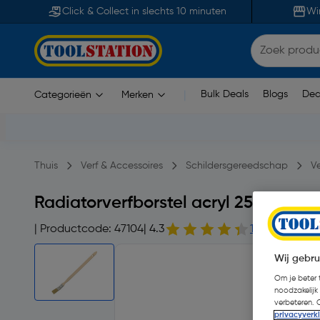
Click & Collect in slechts 10 minuten
Wi
Bulk Deals
Blogs
Dea
Categorieën
Merken
|
Thuis
Verf & Accessoires
Schildersgereedschap
Ve
Radiatorverfborstel acryl 25mm
| Productcode: 47104
| 4.3
15 beoordeli
Wij gebru
Om je beter t
noodzakelijk
verbeteren. 
privacyverk