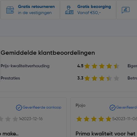
Gratis retourneren
Gratis bezorging
in de vestigingen
Vanaf €50,-
Gemiddelde klantbeoordelingen
Prijs-kwaliteitverhouding
4.5
Eige
Prestaties
3.3
Betr
Pjojo
Geverifieerde aankoop
Geverifieer
1
2023-12-16
5
2023-11-0
e make..
Prima kwaliteit voor het