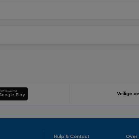
OWNLOAD VIA
Veilige b
Google Play
Hulp & Contact
Over 