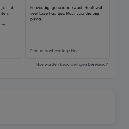
jk, niet
Eenvoudig, goedkope kwast. Heeft wel
Goede 
hten.
veel losse haartjes. Maar voor die prijs
goed 
prima.
Fijn v
 te
radia
de mu
afmak
Productaanbeveling : Nee
Produ
Hoe worden beoordelingen berekend?