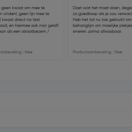
it geen kwast om mee te
Doet wat het moet doen, degeli
n vinden!, geen lijn mee te
zo goedkoop als je zou verwac
!( kwast direct na test
Heb het tot nu toe gebruikt om
ok mijn geld!)
behanglijm om moeilijke plekjes
aan als een straatbezem /
smeren. prima afwasbaar.
anbeveling : Nee
Productaanbeveling : Nee