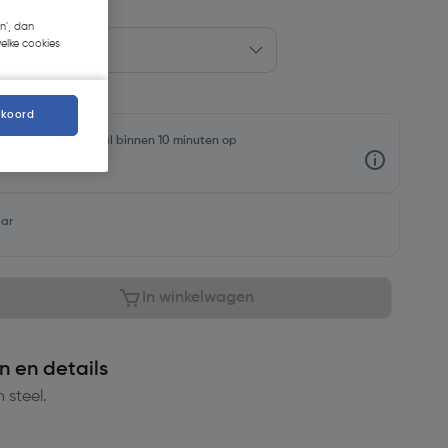
n', dan
welke cookies
kkoord
rraadniveaus en haal binnen 10 minuten op
aar
In winkelwagen
n en details
 steel.