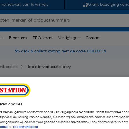
nkelnetwerk van 16 winkels
Gratis bezorging van
ls
Brochures
PRO-kaart
Vestigingen
Contact
5% click & collect korting met de code COLLECT5
rfborstels
Radiatorverfborstel acryl
ngen
| Stuk
€ 1,99
iken cookies
€ 0,49
e helpen, gebruikt Toolstation cookies en vergelijkbare technieken. Naast functionele cooki
| Excl. btw € 0,40
 zijn voor de werking van de website, plaatsen wij ook analytische cookies om onze websit
Ook gebruiken wij cookies voor gepersonaliseerde advertenties. Lees hier meer over in onze
laring
en
cookieverklaring
.