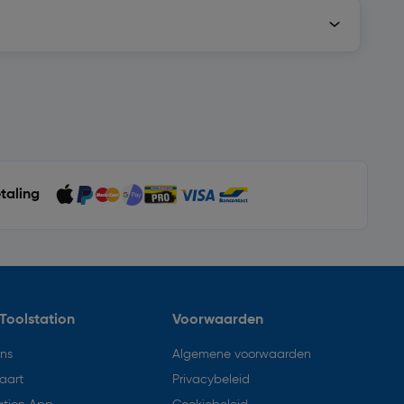
etaling
Toolstation
Voorwaarden
ons
Algemene voorwaarden
aart
Privacybeleid