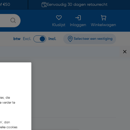
af €50
Eenvoudig 30 dagen retourrecht
Kluslijst
Inloggen
Winkelwagen
btw
Excl.
Incl.
Selecteer een vestiging
es, die
e verder te
4
€ 41,90/L
n', dan
welke cookies