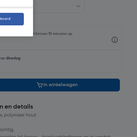
kkoord
rraadniveaus en haal binnen 10 minuten op
g op
dinsdag
In winkelwagen
n en details
e, polymeer hout
rachtig.