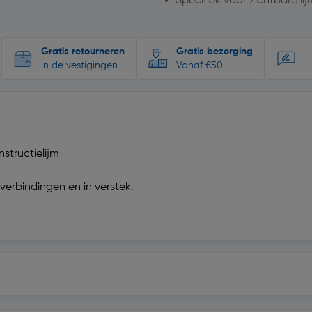
Specifiek voor zichtbare li
Gratis retourneren
Gratis bezorging
in de vestigingen
Vanaf €50,-
structielijm
verbindingen en in verstek.