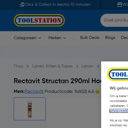
Click & Collect in slechts 10 minuten
Wi
Bulk Deals
Blogs
Dea
Categorieën
Merken
|
Thuis
Lijmen, Kitten & Tapes
Lijmen
Montagelijme
Rectavit Structan 290ml Hout
Wij gebru
Merk:
Rectavit
| Productcode: 14602
| 4.6
Om je beter t
noodzakelijk
verbeteren. 
privacyverk
Als je op 'Ak
plaatsen wij 