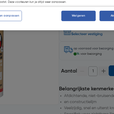
atst. Deze voorkeuren kun je altijd weer aanpassen.
en aanpassen
Weigeren
A
Selecteer winkel - Bekijk voo
Selecteer vestiging
op voorraad
voor bezorgin
14
voor bezorging
Aantal
Belangrijkste kenmerke
Afdichtende, niet-bruisend
en constructielijm
Veelzijdig, snel en uiterst k