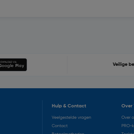
OWNLOAD VIA
Veilige b
Google Play
Hulp & Contact
Over 
Veelgestelde vragen
Over 
Contact
PRO-k