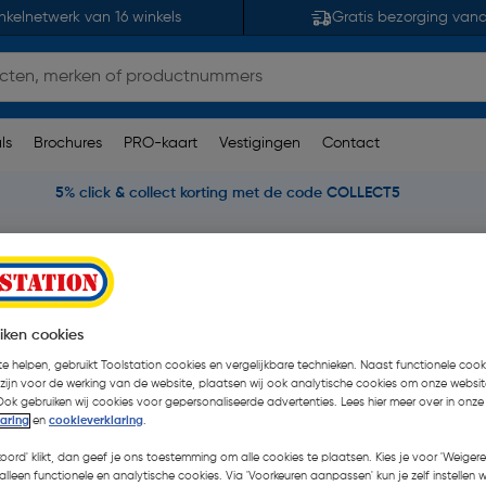
nkelnetwerk van 16 winkels
Gratis bezorging van
ls
Brochures
PRO-kaart
Vestigingen
Contact
5% click & collect korting met de code COLLECT5
n
Rectavit Structan
iken cookies
| Stuk
e helpen, gebruikt Toolstation cookies en vergelijkbare technieken. Naast functionele cooki
 zijn voor de werking van de website, plaatsen wij ook analytische cookies om onze websit
€ 12,15
| Excl. btw € 10,0
Ook gebruiken wij cookies voor gepersonaliseerde advertenties. Lees hier meer over in onze
laring
en
cookieverklaring
.
koord' klikt, dan geef je ons toestemming om alle cookies te plaatsen. Kies je voor 'Weigere
Kies productvariant
(2)
alleen functionele en analytische cookies. Via 'Voorkeuren aanpassen' kun je zelf instellen 