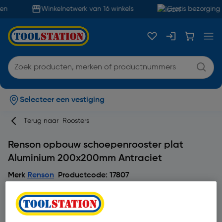
en
Winkelnetwerk van 16 winkels
Gratis bezorging 
Selecteer een vestiging
Terug naar
Roosters
Renson opbouw schoepenrooster plat
Aluminium 200x200mm Antraciet
Merk
Renson
Productcode: 17807