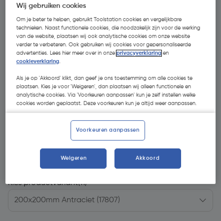
Wij gebruiken cookies
Om je beter te helpen, gebruikt Toolstation cookies en vergelijkbare
technieken. Naast functionele cookies, die noodzakelijk zijn voor de werking
van de website, plaatsen wij ook analytische cookies om onze website
verder te verbeteren. Ook gebruiken wij cookies voor gepersonaliseerde
advertenties. Lees hier meer over in onze
privacyverklaring
en
cookieverklaring
.
Als je op 'Akkoord' klikt, dan geef je ons toestemming om alle cookies te
plaatsen. Kies je voor 'Weigeren', dan plaatsen wij alleen functionele en
analytische cookies. Via 'Voorkeuren aanpassen' kun je zelf instellen welke
cookies worden geplaatst. Deze voorkeuren kun je altijd weer aanpassen.
Voorkeuren aanpassen
€ 10,29
| Excl. btw € 8,50
Weigeren
Akkoord
Kies productvariant
(11)