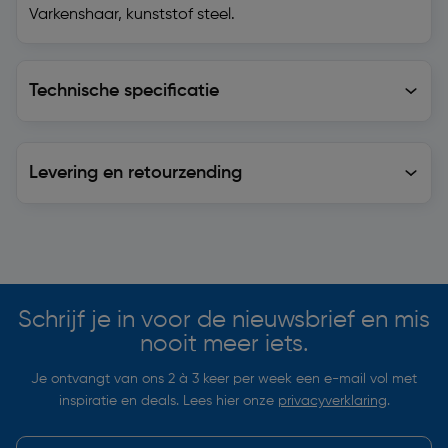
Varkenshaar, kunststof steel.
Technische specificatie
Technische specificatie
Levering en retourzending
Levering en retourzending
Soortgelijke artikelen
Schrijf je in voor de nieuwsbrief en mis
nooit meer iets.
Je ontvangt van ons 2 à 3 keer per week een e-mail vol met
inspiratie en deals. Lees hier onze
privacyverklaring
.