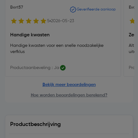
Bert57
Eva
Geverifieerde aankoop
5
2026-05-23
Handige kwasten
Zee
Handige kwasten voor een snelle noodzakelijke
Alti
verfklus
uite
Productaanbeveling : Ja
Prod
Bekijk meer beoordelingen
Hoe worden beoordelingen berekend?
Productbeschrijving