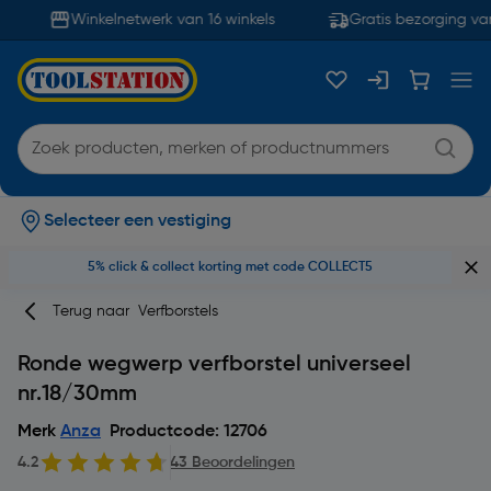
Winkelnetwerk van 16 winkels
Gratis bezorging van
Selecteer een vestiging
5% click & collect korting met code COLLECT5
Terug naar
Verfborstels
Ronde wegwerp verfborstel universeel
nr.18/30mm
Merk
Anza
Productcode: 12706
4.2
43 Beoordelingen