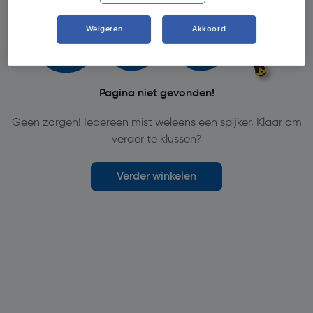
Weigeren
Akkoord
Pagina niet gevonden!
Geen zorgen! Iedereen mist weleens een spijker. Klaar om
verder te klussen?
Verder winkelen