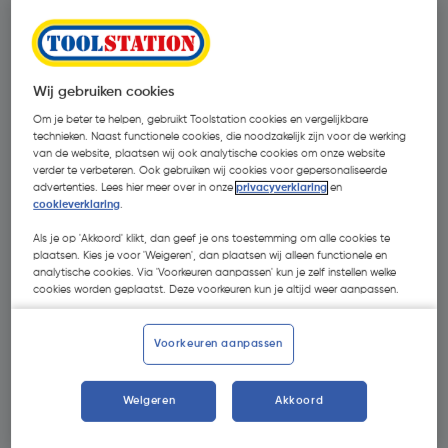
Wij gebruiken cookies
Om je beter te helpen, gebruikt Toolstation cookies en vergelijkbare
technieken. Naast functionele cookies, die noodzakelijk zijn voor de werking
van de website, plaatsen wij ook analytische cookies om onze website
verder te verbeteren. Ook gebruiken wij cookies voor gepersonaliseerde
advertenties. Lees hier meer over in onze
privacyverklaring
en
cookieverklaring
.
Als je op 'Akkoord' klikt, dan geef je ons toestemming om alle cookies te
plaatsen. Kies je voor 'Weigeren', dan plaatsen wij alleen functionele en
analytische cookies. Via 'Voorkeuren aanpassen' kun je zelf instellen welke
cookies worden geplaatst. Deze voorkeuren kun je altijd weer aanpassen.
€ 1,57
| Excl. btw € 1,30
Voorkeuren aanpassen
Selecteer winkel - Bekijk voorraadniveaus en haal binnen 10
Weigeren
Akkoord
minuten op
Selecteer vestiging