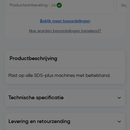
Productaanbeveling : Ja
Prod
Bekijk meer beoordelingen
Hoe worden beoordelingen berekend?
Productbeschrijving
Past op alle SDS-plus machines met beitelstand.
Technische specificatie
Technische specificatie
Levering en retourzending
Levering en retourzending