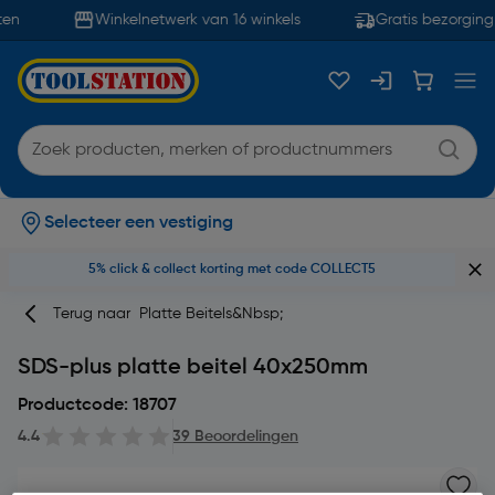
en
Winkelnetwerk van 16 winkels
Gratis bezorging 
Selecteer een vestiging
5% click & collect korting met code COLLECT5
Terug naar
Platte Beitels&nbsp;
SDS-plus platte beitel 40x250mm
Productcode: 18707
4.4
39 Beoordelingen