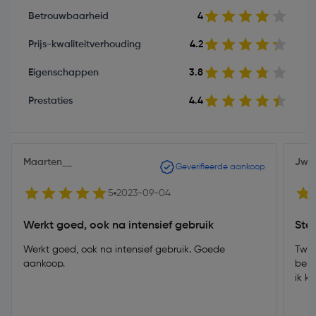
Betrouwbaarheid
4
Prijs-kwaliteitverhouding
4.2
Eigenschappen
3.8
Prestaties
4.4
Maarten__
Jwk
Geverifieerde aankoop
5
2023-09-04
Werkt goed, ook na intensief gebruik
Ster
Werkt goed, ook na intensief gebruik. Goede
Twee
aankoop.
best
ik k