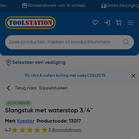
en
Winkelnetwerk van 16 winkels
Gratis bezorging
Selecteer een vestiging
5% click & collect korting met code COLLECT5
Terug naar
Koppelstukken
ECOCHEQUE
Slangstuk met waterstop 3/4''
Merk
Kreator
Productcode: 13017
4.3
3 Beoordelingen