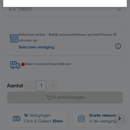
Selecteer winkel - Bekijk voorraadniveaus en haal binnen 10
minuten op
Selecteer vestiging
Geen voorraad beschikbaar
Aantal
In winkelwagen
16
Vestigingen
Gratis retourneren
Click & Collect
10min
in de vestigingen