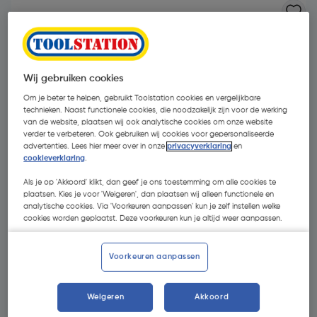
Wij gebruiken cookies
Om je beter te helpen, gebruikt Toolstation cookies en vergelijkbare
technieken. Naast functionele cookies, die noodzakelijk zijn voor de werking
van de website, plaatsen wij ook analytische cookies om onze website
verder te verbeteren. Ook gebruiken wij cookies voor gepersonaliseerde
- 29 %
advertenties. Lees hier meer over in onze
privacyverklaring
en
cookieverklaring
.
Als je op 'Akkoord' klikt, dan geef je ons toestemming om alle cookies te
plaatsen. Kies je voor 'Weigeren', dan plaatsen wij alleen functionele en
analytische cookies. Via 'Voorkeuren aanpassen' kun je zelf instellen welke
cookies worden geplaatst. Deze voorkeuren kun je altijd weer aanpassen.
€ 3,44
Voorkeuren aanpassen
€ 2,44
| Excl. btw € 2,02
Weigeren
Akkoord
Kies productvariant
(1)