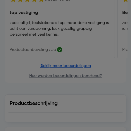
top vestiging
Bet
zoals altijd, toolstationbis top. maar deze vestiging is
Zie 
echt een verademing. leuk gezellig grappig
icm p
personeel met veel kennis.
Productaanbeveling : Ja
Prod
Bekijk meer beoordelingen
Hoe worden beoordelingen berekend?
Productbeschrijving
Technische specificatie