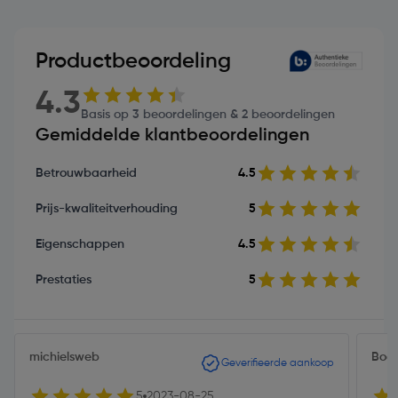
Productbeoordeling
4.3
Basis op 3 beoordelingen & 2 beoordelingen
Gemiddelde klantbeoordelingen
Betrouwbaarheid
4.5
Prijs-kwaliteitverhouding
5
Eigenschappen
4.5
Prestaties
5
michielsweb
Boar
Geverifieerde aankoop
5
2023-08-25