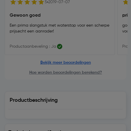
5
2019-07-07
Gewoon goed
pri
Een prima slangstuk met waterstop voor een scherpe
goed,
prijs.echt een aanrader!
voor
Productaanbeveling : Ja
Prod
Bekijk meer beoordelingen
Hoe worden beoordelingen berekend?
Productbeschrijving
Technische specificatie