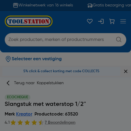
Winkelnetwerk van 16 winkels
Gratis bezorging van
Selecteer een vestiging
5% click & collect korting met code COLLECT5
Terug naar
Koppelstukken
ECOCHEQUE
Slangstuk met waterstop 1/2''
Merk
Kreator
Productcode: 63520
4.1
7 Beoordelingen