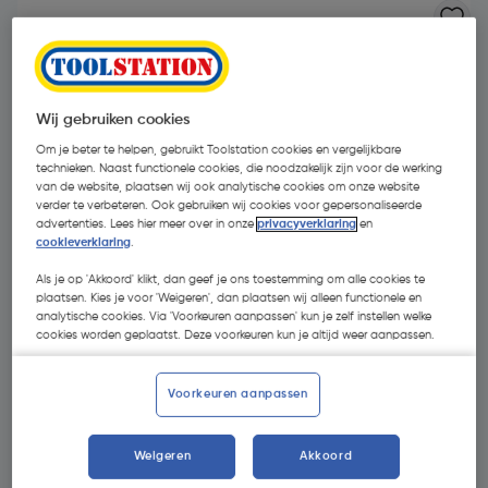
Wij gebruiken cookies
Om je beter te helpen, gebruikt Toolstation cookies en vergelijkbare
technieken. Naast functionele cookies, die noodzakelijk zijn voor de werking
van de website, plaatsen wij ook analytische cookies om onze website
verder te verbeteren. Ook gebruiken wij cookies voor gepersonaliseerde
- 29 %
advertenties. Lees hier meer over in onze
privacyverklaring
en
cookieverklaring
.
Als je op 'Akkoord' klikt, dan geef je ons toestemming om alle cookies te
plaatsen. Kies je voor 'Weigeren', dan plaatsen wij alleen functionele en
analytische cookies. Via 'Voorkeuren aanpassen' kun je zelf instellen welke
cookies worden geplaatst. Deze voorkeuren kun je altijd weer aanpassen.
€ 3,22
Voorkeuren aanpassen
€ 2,28
| Excl. btw € 1,88
Weigeren
Akkoord
Kies productvariant
(1)