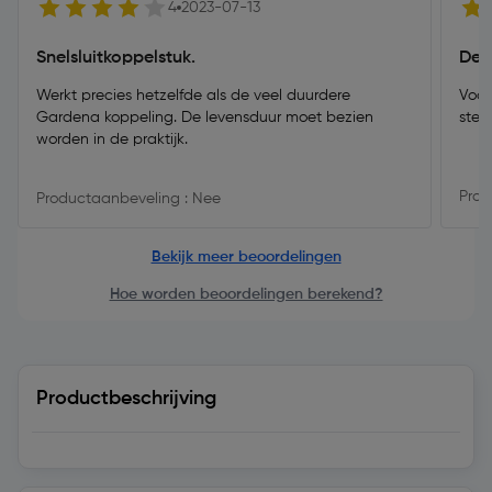
4
2023-07-13
Snelsluitkoppelstuk.
Dege
Werkt precies hetzelfde als de veel duurdere
Voor
Gardena koppeling. De levensduur moet bezien
stev
worden in de praktijk.
Prod
Productaanbeveling : Nee
Bekijk meer beoordelingen
Hoe worden beoordelingen berekend?
Productbeschrijving