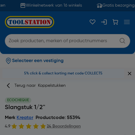
en
Winkelnetwerk van 16 winkels
Gratis bezorging 
Selecteer een vestiging
5% click & collect korting met code COLLECT5
Terug naar
Koppelstukken
ECOCHEQUE
Slangstuk 1/2''
Merk
Kreator
Productcode: 55394
4.9
24 Beoordelingen