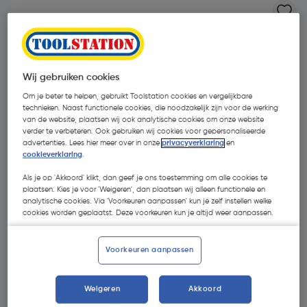
Wij gebruiken cookies
Om je beter te helpen, gebruikt Toolstation cookies en vergelijkbare
technieken. Naast functionele cookies, die noodzakelijk zijn voor de werking
van de website, plaatsen wij ook analytische cookies om onze website
verder te verbeteren. Ook gebruiken wij cookies voor gepersonaliseerde
- 30 %
advertenties. Lees hier meer over in onze
privacyverklaring
en
cookieverklaring
.
Als je op 'Akkoord' klikt, dan geef je ons toestemming om alle cookies te
plaatsen. Kies je voor 'Weigeren', dan plaatsen wij alleen functionele en
analytische cookies. Via 'Voorkeuren aanpassen' kun je zelf instellen welke
cookies worden geplaatst. Deze voorkeuren kun je altijd weer aanpassen.
€ 2,91
Voorkeuren aanpassen
€ 2,05
| Excl. btw € 1,69
Weigeren
Akkoord
Kies productvariant
(1)