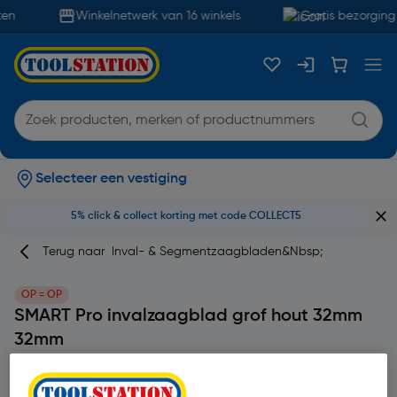
en
Winkelnetwerk van 16 winkels
Gratis bezorging 
Selecteer een vestiging
5% click & collect korting met code COLLECT5
Terug naar
Inval- & Segmentzaagbladen&nbsp;
OP = OP
SMART Pro invalzaagblad grof hout 32mm
32mm
Merk
SMART
Productcode: 49666
4
1 Beoordelingen