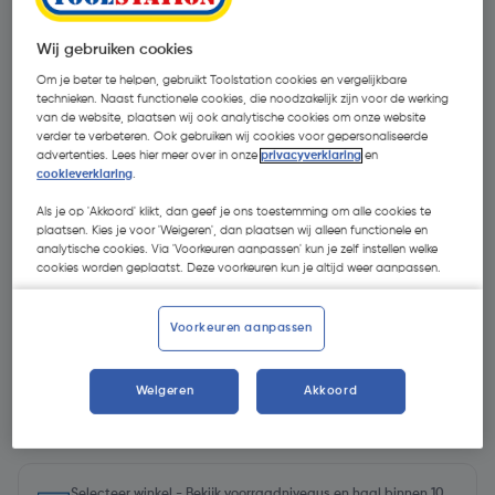
Wij gebruiken cookies
Om je beter te helpen, gebruikt Toolstation cookies en vergelijkbare
technieken. Naast functionele cookies, die noodzakelijk zijn voor de werking
van de website, plaatsen wij ook analytische cookies om onze website
verder te verbeteren. Ook gebruiken wij cookies voor gepersonaliseerde
advertenties. Lees hier meer over in onze
privacyverklaring
en
cookieverklaring
.
Als je op 'Akkoord' klikt, dan geef je ons toestemming om alle cookies te
plaatsen. Kies je voor 'Weigeren', dan plaatsen wij alleen functionele en
analytische cookies. Via 'Voorkeuren aanpassen' kun je zelf instellen welke
cookies worden geplaatst. Deze voorkeuren kun je altijd weer aanpassen.
Voorkeuren aanpassen
Weigeren
Akkoord
€ 6,70
| Excl. btw € 5,54
Selecteer winkel - Bekijk voorraadniveaus en haal binnen 10