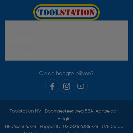
Hulp & Contact
Over Toolstation
Voorwaarden
Op de hoogte blijven?
Toolstation NV | Boomsesteenweg 58A, Aartselaar,
België
BE0663.816.728 | Peppol ID: 0208:0663816728 | 078 05 00