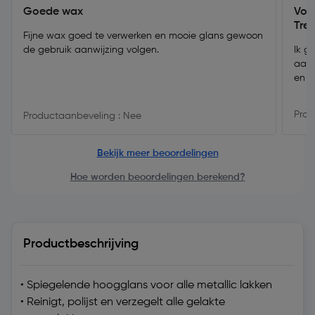
Goede wax
Voo
Tre
Fijne wax goed te verwerken en mooie glans gewoon
de gebruik aanwijzing volgen.
Ik g
aanh
en h
Prod
Productaanbeveling : Nee
Bekijk meer beoordelingen
Hoe worden beoordelingen berekend?
Productbeschrijving
• Spiegelende hoogglans voor alle metallic lakken
• Reinigt, polijst en verzegelt alle gelakte