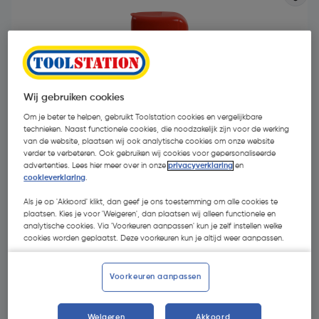
Wij gebruiken cookies
Om je beter te helpen, gebruikt Toolstation cookies en vergelijkbare
technieken. Naast functionele cookies, die noodzakelijk zijn voor de werking
van de website, plaatsen wij ook analytische cookies om onze website
verder te verbeteren. Ook gebruiken wij cookies voor gepersonaliseerde
advertenties. Lees hier meer over in onze
privacyverklaring
en
cookieverklaring
.
Als je op 'Akkoord' klikt, dan geef je ons toestemming om alle cookies te
plaatsen. Kies je voor 'Weigeren', dan plaatsen wij alleen functionele en
€ 6,78
analytische cookies. Via 'Voorkeuren aanpassen' kun je zelf instellen welke
| Excl. btw € 5,60
€ 27,12/L
cookies worden geplaatst. Deze voorkeuren kun je altijd weer aanpassen.
Voorkeuren aanpassen
Selecteer winkel - Bekijk voorraadniveaus en haal binnen 10
minuten op
Selecteer vestiging
Weigeren
Akkoord