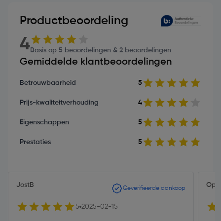
Productbeoordeling
4
Basis op 5 beoordelingen & 2 beoordelingen
Gemiddelde klantbeoordelingen
Betrouwbaarheid
5
Prijs-kwaliteitverhouding
4
Eigenschappen
5
Prestaties
5
JostB
Opa
Geverifieerde aankoop
5
2025-02-15