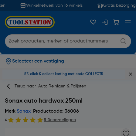
en
Winkelnetwerk van 16 winkels
Gratis bezorging 
Selecteer een vestiging
5% click & collect korting met code COLLECT5
Terug naar
Auto Reinigen & Polijsten
Sonax auto hardwax 250ml
Merk
Sonax
Productcode: 36006
4
5 Beoordelingen