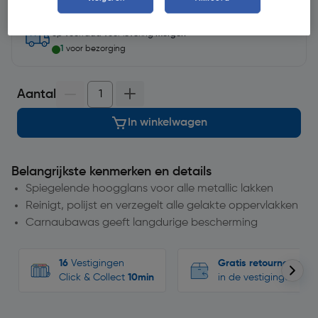
op voorraad
voor levering
morgen
1
voor bezorging
Aantal
In winkelwagen
Belangrijkste kenmerken en details
Spiegelende hoogglans voor alle metallic lakken
Reinigt, polijst en verzegelt alle gelakte oppervlakken
Carnaubawas geeft langdurige bescherming
16
Vestigingen
Gratis retourneren
Click & Collect
10min
in de vestigingen