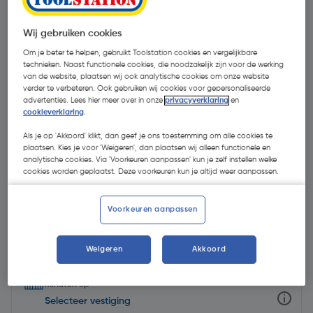
Wij gebruiken cookies
Om je beter te helpen, gebruikt Toolstation cookies en vergelijkbare
technieken. Naast functionele cookies, die noodzakelijk zijn voor de werking
van de website, plaatsen wij ook analytische cookies om onze website
verder te verbeteren. Ook gebruiken wij cookies voor gepersonaliseerde
advertenties. Lees hier meer over in onze
privacyverklaring
en
cookieverklaring
.
Als je op 'Akkoord' klikt, dan geef je ons toestemming om alle cookies te
plaatsen. Kies je voor 'Weigeren', dan plaatsen wij alleen functionele en
analytische cookies. Via 'Voorkeuren aanpassen' kun je zelf instellen welke
cookies worden geplaatst. Deze voorkeuren kun je altijd weer aanpassen.
Voorkeuren aanpassen
€ 8,30
| Excl. btw € 6,86
€ 28,62/L
Weigeren
Akkoord
Selecteer winkel - Bekijk voorraadniveaus en haal binnen 10
minuten op
Selecteer vestiging