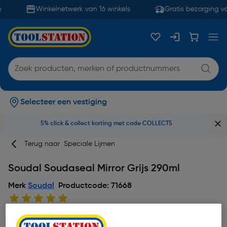
Winkelnetwerk van 16 winkels
Gratis bezorging va
Selecteer een vestiging
5% click & collect korting met code COLLECT5
Terug naar
Speciale Lijmen
Soudal Soudaseal Mirror Grijs 290ml
Merk
Soudal
Productcode: 71668