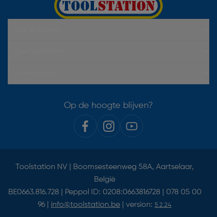
Hulp & Contact
Over Toolstation
Voorwaarden
Op de hoogte blijven?
Toolstation NV | Boomsesteenweg 58A, Aartselaar,
België
BE0663.816.728 | Peppol ID: 0208:0663816728 | 078 05 00
96 |
info@toolstation.be
| version:
5.2.24