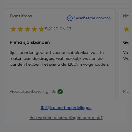
Frans Kroon
Nico
Geverifieerde aankoop
5
2025-06-07
Prima sjorsbanden
Go
Sjors banden gebruikt voor de subplanken vast te
Vand
maken aan dakdragers, wat makkelijk was en de
Werk
banden hebben het prima de 1200km volgehouden.
Productaanbeveling : Ja
Prod
Bekijk meer beoordelingen
Hoe worden beoordelingen berekend?