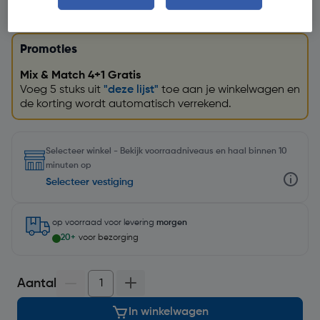
Promoties
Mix & Match 4+1 Gratis
Voeg 5 stuks uit
"deze lijst"
toe aan je winkelwagen en
de korting wordt automatisch verrekend.
Selecteer winkel - Bekijk voorraadniveaus en haal binnen 10
minuten op
Selecteer vestiging
op voorraad
voor levering
morgen
20+
voor bezorging
Aantal
In winkelwagen