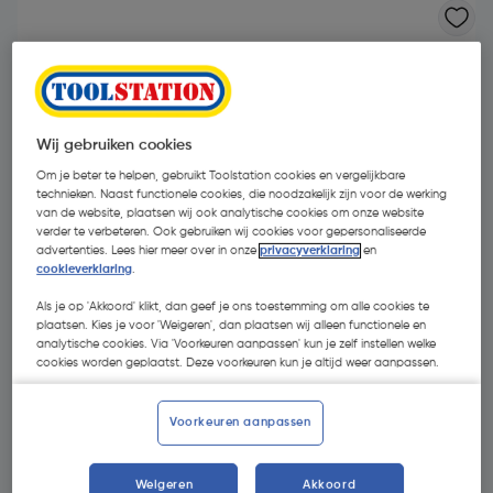
Wij gebruiken cookies
Om je beter te helpen, gebruikt Toolstation cookies en vergelijkbare
technieken. Naast functionele cookies, die noodzakelijk zijn voor de werking
van de website, plaatsen wij ook analytische cookies om onze website
verder te verbeteren. Ook gebruiken wij cookies voor gepersonaliseerde
advertenties. Lees hier meer over in onze
privacyverklaring
en
cookieverklaring
.
Als je op 'Akkoord' klikt, dan geef je ons toestemming om alle cookies te
plaatsen. Kies je voor 'Weigeren', dan plaatsen wij alleen functionele en
analytische cookies. Via 'Voorkeuren aanpassen' kun je zelf instellen welke
cookies worden geplaatst. Deze voorkeuren kun je altijd weer aanpassen.
€ 3,99
| Excl. btw € 3,30
Voorkeuren aanpassen
Kies productvariant
(2)
Weigeren
Akkoord