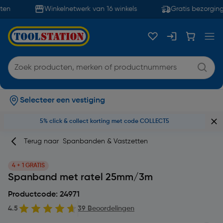
en
Winkelnetwerk van 16 winkels
Gratis bezorging
Selecteer een vestiging
5% click & collect korting met code COLLECT5
Terug naar
Spanbanden & Vastzetten
4 + 1 GRATIS
Spanband met ratel 25mm/3m
Productcode: 24971
4.5
39 Beoordelingen