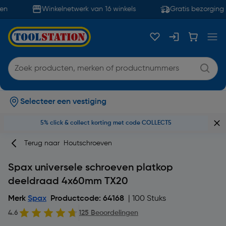
n
Winkelnetwerk van 16 winkels
Gratis bezorging 
Selecteer een vestiging
5% click & collect korting met code COLLECT5
Terug naar
Houtschroeven
Spax universele schroeven platkop
deeldraad 4x60mm TX20
Merk
Spax
Productcode: 64168
| 100 Stuks
4.6
125 Beoordelingen