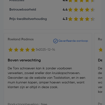
Prestaties
4.4
Betrouwbaarheid
4.4
Prijs-kwaliteitverhouding
4.3
Roeland Padmos
Ruu
Geverifieerde aankoop
5
2025-12-14
Boven verwachting
De 
De Torx schroeven kan ik zonder voorboren
De s
verwerken, zoveel sneller dan kruiskopschroeven.
de b
Gevonden op de website van Toolstation, en in een
over
mum kunnen kopen, amper hoeven wachten, want
was 
klanten zijn er altijd in deze zaak.
verv
kan z
Prod
Productaanbeveling : Nee