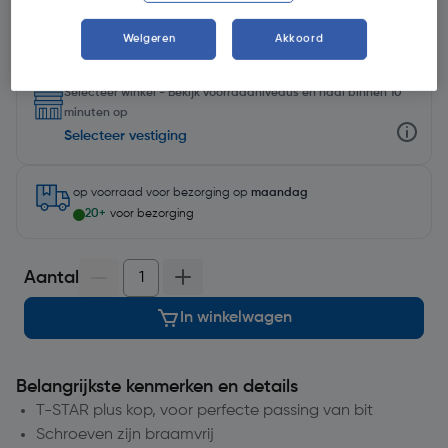
Weigeren
Akkoord
Selecteer winkel - Bekijk voorraadniveaus en haal binnen 10
minuten op
Selecteer vestiging
op voorraad
voor bezorging op
maandag
20+
voor bezorging
Aantal
In winkelwagen
Belangrijkste kenmerken en details
T-STAR plus kop, voor perfecte passing van bit
Schroeven zijn braamvrij