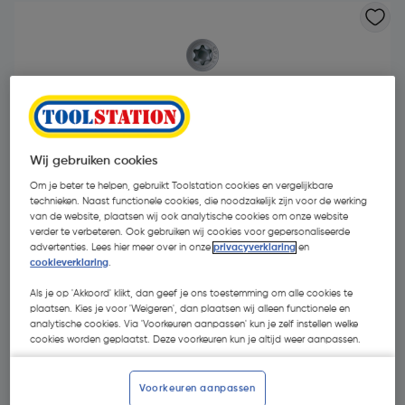
Wij gebruiken cookies
Om je beter te helpen, gebruikt Toolstation cookies en vergelijkbare
technieken. Naast functionele cookies, die noodzakelijk zijn voor de werking
van de website, plaatsen wij ook analytische cookies om onze website
verder te verbeteren. Ook gebruiken wij cookies voor gepersonaliseerde
advertenties. Lees hier meer over in onze
privacyverklaring
en
cookieverklaring
.
Als je op 'Akkoord' klikt, dan geef je ons toestemming om alle cookies te
€ 11,13
plaatsen. Kies je voor 'Weigeren', dan plaatsen wij alleen functionele en
| Excl. btw € 9,20
analytische cookies. Via 'Voorkeuren aanpassen' kun je zelf instellen welke
cookies worden geplaatst. Deze voorkeuren kun je altijd weer aanpassen.
Kies productvariant
(23)
Voorkeuren aanpassen