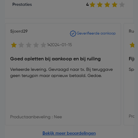
Prestaties
4
Sjoerd29
Rud
Geverifieerde aankoop
1
2024-01-15
Goed opletten bij aankoop en bij ruiling
Fijn
Verkeerde levering. Gevraagd naar tx. Bij teruggave
Spax 
geen terugpin maar opnieuw betaald. Gedoe.
Prod
Productaanbeveling : Nee
Bekijk meer beoordelingen