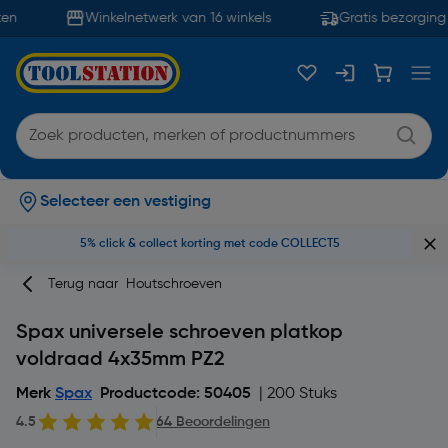
n
Winkelnetwerk van 16 winkels
Gratis bezorging 
Selecteer een vestiging
5% click & collect korting met code COLLECT5
Terug naar
Houtschroeven
Spax universele schroeven platkop
voldraad 4x35mm PZ2
Merk
Spax
Productcode: 50405
| 200 Stuks
4.5
64 Beoordelingen