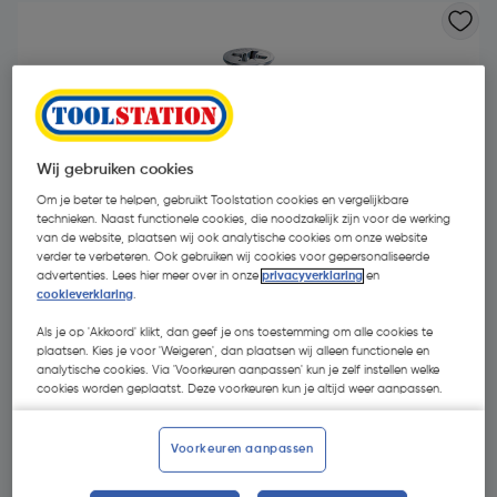
Wij gebruiken cookies
Om je beter te helpen, gebruikt Toolstation cookies en vergelijkbare
- 27 %
technieken. Naast functionele cookies, die noodzakelijk zijn voor de werking
van de website, plaatsen wij ook analytische cookies om onze website
verder te verbeteren. Ook gebruiken wij cookies voor gepersonaliseerde
advertenties. Lees hier meer over in onze
privacyverklaring
en
cookieverklaring
.
Als je op 'Akkoord' klikt, dan geef je ons toestemming om alle cookies te
plaatsen. Kies je voor 'Weigeren', dan plaatsen wij alleen functionele en
analytische cookies. Via 'Voorkeuren aanpassen' kun je zelf instellen welke
€ 9,30
cookies worden geplaatst. Deze voorkeuren kun je altijd weer aanpassen.
€ 6,78
| Excl. btw € 5,60
Voorkeuren aanpassen