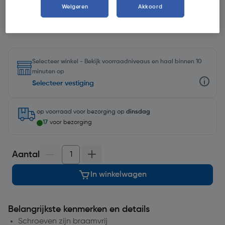
Kies productvariant
(21)
Weigeren
Akkoord
Selecteer winkel - Bekijk voorraadniveaus en haal binnen 10
minuten op
Selecteer vestiging
op voorraad
voor bezorging op
dinsdag
17
voor bezorging
Aantal
In winkelwagen
Belangrijkste kenmerken en details
Schroeven zijn braamvrij