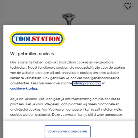
Wij gebruiken cookies
Om je beter te helpen, gebruikt Toolstation cookies en vergelijkbare
technieken. Naast functionele cookies, die noodzakelijk zijn voor de werking
van de website, plaatsen wij ook analytische cookies om onze website
verder te verbeteren. Ook gebruiken wij cookies voor gepersonaliseerde
advertenties. Lees hier meer over in onze
privacyverklaring
en
cookieverklaring
.
Als je op 'Akkoord' klikt, dan geef je ons toestemming om alle cookies te
plaatsen. Kies je voor 'Weigeren', dan plaatsen wij alleen functionele en
€ 9,60
| Excl. btw € 7,93
analytische cookies. Via 'Voorkeuren aanpassen' kun je zelf instellen welke
cookies worden geplaatst. Deze voorkeuren kun je altijd weer aanpassen.
Kies productvariant
(16)
Voorkeuren aanpassen