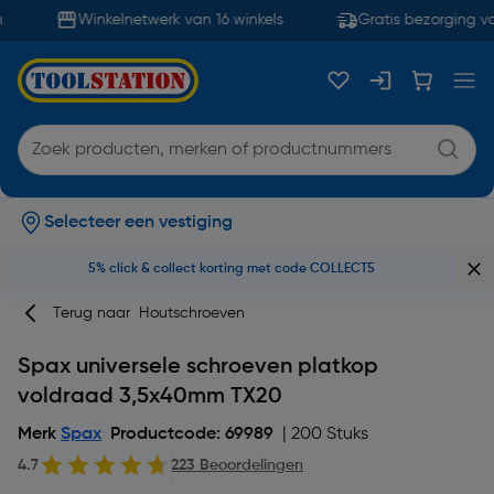
Winkelnetwerk van 16 winkels
Gratis bezorging va
Selecteer een vestiging
5% click & collect korting met code COLLECT5
Terug naar
Houtschroeven
Spax universele schroeven platkop
voldraad 3,5x40mm TX20
Merk
Spax
Productcode: 69989
| 200 Stuks
4.7
223 Beoordelingen