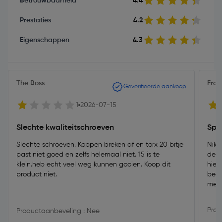
Betrouwbaarheid
4.4
Prestaties
4.2
Eigenschappen
4.3
The Boss
Fran
Geverifieerde aankoop
1
2026-07-15
Slechte kwaliteitschroeven
Spa
Slechte schroeven. Koppen breken af en torx 20 bitje
Niks
past niet goed en zelfs helemaal niet. 15 is te
de b
klein.heb echt veel weg kunnen gooien. Koop dit
hier
product niet.
best
me 
Prod
Productaanbeveling : Nee