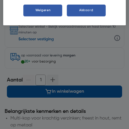
Weigeren
Akkoord
Selecteer winkel - Bekijk voorraadniveaus en haal binnen 10
minuten op
Selecteer vestiging
op voorraad
voor levering
morgen
20+
voor bezorging
Aantal
In winkelwagen
Belangrijkste kenmerken en details
Multi-kop voor krachtig verzinken; freest in hout, remt
op metaal