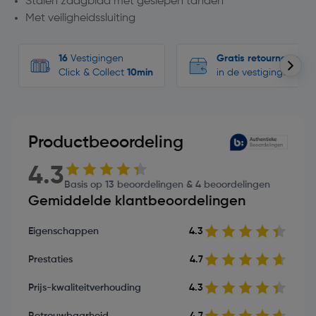
Stalen zaagblad met geslepen tanden
Met veiligheidssluiting
16
Vestigingen
Gratis retourneren
Click & Collect
10min
in de vestigingen
Productbeoordeling
4.3
Basis op 13 beoordelingen & 4 beoordelingen
Gemiddelde klantbeoordelingen
Eigenschappen
4.3
Prestaties
4.7
Prijs-kwaliteitverhouding
4.3
Betrouwbaarheid
4.7