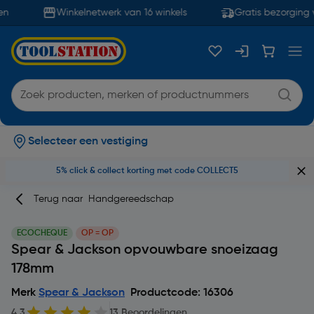
n
Winkelnetwerk van 16 winkels
Gratis bezorging v
Selecteer een vestiging
5% click & collect korting met code COLLECT5
Terug naar
Handgereedschap
ECOCHEQUE
OP = OP
Spear & Jackson opvouwbare snoeizaag
178mm
Merk
Spear & Jackson
Productcode: 16306
4.3
13 Beoordelingen