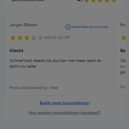
Jurgen Dirkson
Rob
Geverifieerde aankoop
3
2025-02-09
Klacht
Een
Schroef laat steeds los dus kan niet meer open en
Op h
dicht na verlie
is w
goe
Prod
Productaanbeveling : Nee
Bekijk meer beoordelingen
Hoe worden beoordelingen berekend?