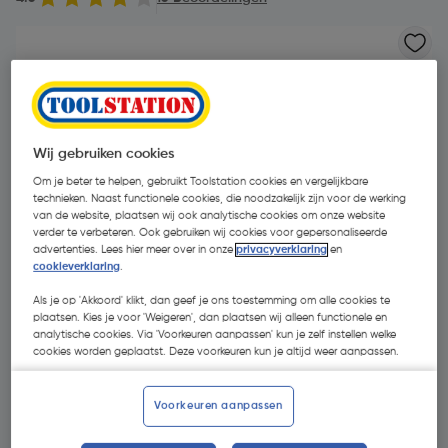
Wij gebruiken cookies
Om je beter te helpen, gebruikt Toolstation cookies en vergelijkbare
technieken. Naast functionele cookies, die noodzakelijk zijn voor de werking
van de website, plaatsen wij ook analytische cookies om onze website
verder te verbeteren. Ook gebruiken wij cookies voor gepersonaliseerde
advertenties. Lees hier meer over in onze
privacyverklaring
en
cookieverklaring
.
Als je op 'Akkoord' klikt, dan geef je ons toestemming om alle cookies te
plaatsen. Kies je voor 'Weigeren', dan plaatsen wij alleen functionele en
analytische cookies. Via 'Voorkeuren aanpassen' kun je zelf instellen welke
cookies worden geplaatst. Deze voorkeuren kun je altijd weer aanpassen.
€ 8,62
| Excl. btw € 7,12
Voorkeuren aanpassen
Kies productvariant
(1)