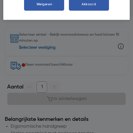
Weigeren
Akkoord
Selecteer winkel - Bekijk voorraadniveaus en haal binnen 10
minuten op
Selecteer vestiging
Geen voorraad beschikbaar
Aantal
In winkelwagen
Belangrijkste kenmerken en details
Ergonomische handgreep