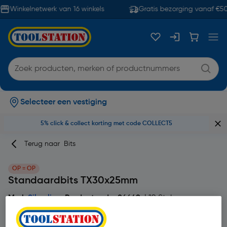
Winkelnetwerk van 16 winkels
Gratis bezorging vanaf €50
Selecteer een vestiging
5% click & collect korting met code COLLECT5
Terug naar
Bits
OP = OP
Standaardbits TX30x25mm
Merk
Silverline
Productcode: 86649
| 10 Stuks
4.4
10 Beoordelingen