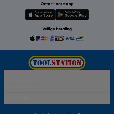
Ontdek onze app
Downloaden in de
DOWNLOAD VIA
App Store
Google Play
Veilige betaling
Hulp & Contact
Over Toolstation
Voorwaarden