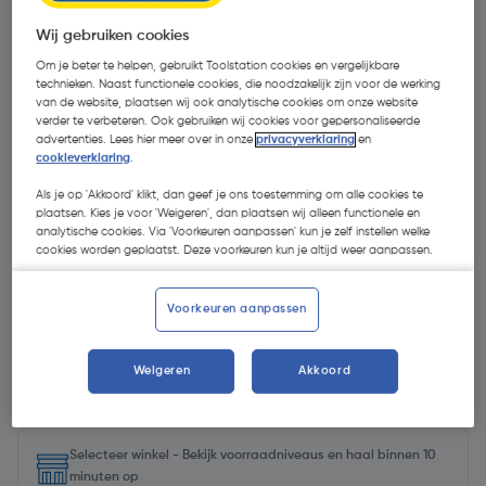
Wij gebruiken cookies
Om je beter te helpen, gebruikt Toolstation cookies en vergelijkbare
technieken. Naast functionele cookies, die noodzakelijk zijn voor de werking
van de website, plaatsen wij ook analytische cookies om onze website
verder te verbeteren. Ook gebruiken wij cookies voor gepersonaliseerde
advertenties. Lees hier meer over in onze
privacyverklaring
en
cookieverklaring
.
Als je op 'Akkoord' klikt, dan geef je ons toestemming om alle cookies te
plaatsen. Kies je voor 'Weigeren', dan plaatsen wij alleen functionele en
analytische cookies. Via 'Voorkeuren aanpassen' kun je zelf instellen welke
cookies worden geplaatst. Deze voorkeuren kun je altijd weer aanpassen.
Voorkeuren aanpassen
€ 1,19
Weigeren
Akkoord
| Excl. btw € 0,98
Selecteer winkel - Bekijk voorraadniveaus en haal binnen 10
minuten op