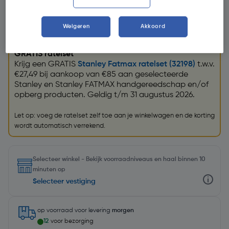
Weigeren
Akkoord
Promoties
GRATIS ratelset
Krijg een GRATIS
Stanley Fatmax ratelset (32198)
t.w.v.
€27,49 bij aankoop van €85 aan geselecteerde
Stanley en Stanley FATMAX handgereedschap en/of
opberg producten. Geldig t/m 31 augustus 2026.
Let op: voeg de ratelset zelf toe aan je winkelwagen en de korting
wordt automatisch verrekend.
Selecteer winkel - Bekijk voorraadniveaus en haal binnen 10
minuten op
Selecteer vestiging
op voorraad
voor levering
morgen
12
voor bezorging