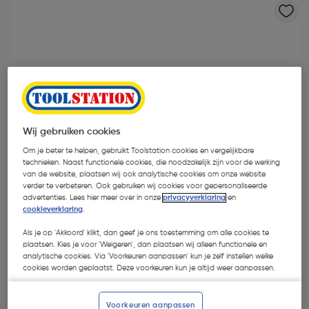
Wij gebruiken cookies
Om je beter te helpen, gebruikt Toolstation cookies en vergelijkbare
technieken. Naast functionele cookies, die noodzakelijk zijn voor de werking
van de website, plaatsen wij ook analytische cookies om onze website
verder te verbeteren. Ook gebruiken wij cookies voor gepersonaliseerde
advertenties. Lees hier meer over in onze
privacyverklaring
en
cookieverklaring
.
€ 17,70
Als je op 'Akkoord' klikt, dan geef je ons toestemming om alle cookies te
| Excl. btw € 14,63
plaatsen. Kies je voor 'Weigeren', dan plaatsen wij alleen functionele en
analytische cookies. Via 'Voorkeuren aanpassen' kun je zelf instellen welke
cookies worden geplaatst. Deze voorkeuren kun je altijd weer aanpassen.
Kies productvariant
(5)
Voorkeuren aanpassen