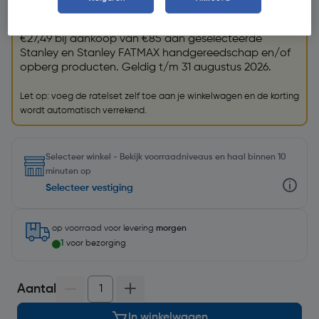
GRATIS ratelset
Krijg een GRATIS
Stanley Fatmax ratelset (32198)
t.w.v.
€27,49 bij aankoop van €85 aan geselecteerde
Stanley en Stanley FATMAX handgereedschap en/of
opberg producten. Geldig t/m 31 augustus 2026.
Let op: voeg de ratelset zelf toe aan je winkelwagen en de korting
wordt automatisch verrekend.
Selecteer winkel - Bekijk voorraadniveaus en haal binnen 10
minuten op
Selecteer vestiging
op voorraad
voor levering
morgen
1
voor bezorging
Aantal
In winkelwagen