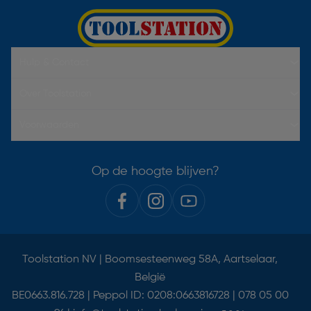
Hulp & Contact
Over Toolstation
Voorwaarden
Op de hoogte blijven?
Toolstation NV | Boomsesteenweg 58A, Aartselaar,
België
BE0663.816.728 | Peppol ID: 0208:0663816728 | 078 05 00