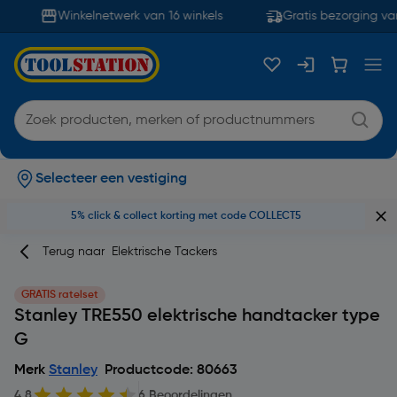
Winkelnetwerk van 16 winkels
Gratis bezorging va
Selecteer een vestiging
5% click & collect korting met code COLLECT5
Terug naar
Elektrische Tackers
GRATIS ratelset
Stanley TRE550 elektrische handtacker type
G
Merk
Stanley
Productcode: 80663
4.8
6 Beoordelingen