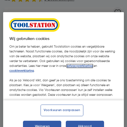
Wij gebruiken cookies
Om je beter te helpen, gebruikt Toolstation cookies en vergelijkbare
technieken. Naast functionele cookies, die noodzakelijk zijn voor de werking
van de website, plaatsen wij ook analytische cookies om onze website
verder te verbeteren. Ook gebruiken wij cookies voor gepersonaliseerde
advertenties. Lees hier meer over in onze
privacyverklaring
en
cookieverklaring
.
Als je op 'Akkoord' klikt, dan geef je ons toestemming om alle cookies te
plaatsen. Kies je voor 'Weigeren', dan plaatsen wij alleen functionele en
analytische cookies. Via 'Voorkeuren aanpassen' kun je zelf instellen welke
cookies worden geplaatst. Deze voorkeuren kun je altijd weer aanpassen.
€ 64,25
| Excl. btw € 53,10
Voorkeuren aanpassen
Promoties
Weigeren
Akkoord