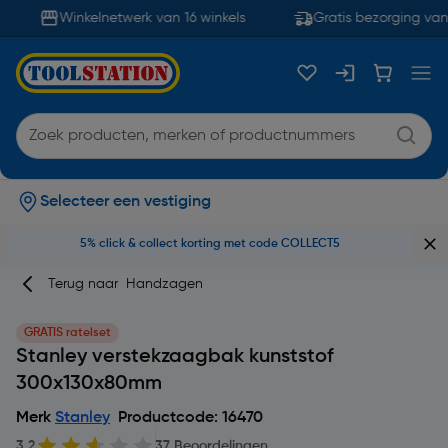
Winkelnetwerk van 16 winkels
Gratis bezorging vana
Selecteer een vestiging
5% click & collect korting met code COLLECT5
Terug naar
Handzagen
GRATIS ratelset
Stanley verstekzaagbak kunststof
300x130x80mm
Merk
Stanley
Productcode: 16470
3.2
37 Beoordelingen