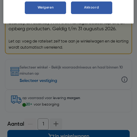
GRATIS ratelset
Weigeren
Akkoord
Krijg een GRATIS
Stanley Fatmax ratelset (32198)
t.w.v.
€27,49 bij aankoop van €85 aan geselecteerde
Stanley en Stanley FATMAX handgereedschap en/of
opberg producten. Geldig t/m 31 augustus 2026.
Let op: voeg de ratelset zelf toe aan je winkelwagen en de korting
wordt automatisch verrekend.
Selecteer winkel - Bekijk voorraadniveaus en haal binnen 10
minuten op
Selecteer vestiging
op voorraad
voor levering
morgen
20+
voor bezorging
Aantal
In winkelwagen