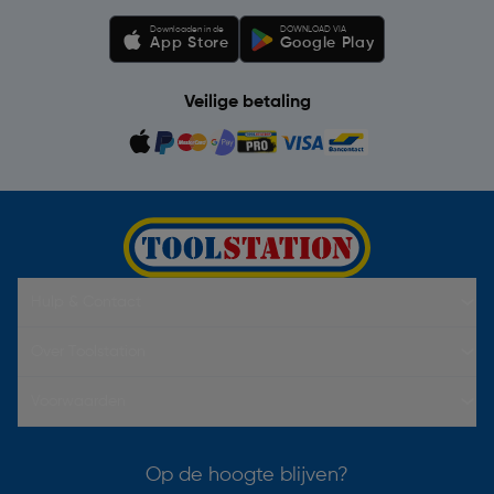
Downloaden in de
DOWNLOAD VIA
App Store
Google Play
Veilige betaling
Hulp & Contact
Over Toolstation
Voorwaarden
Op de hoogte blijven?