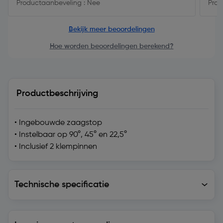
Productaanbeveling : Nee
Prod
Bekijk meer beoordelingen
Hoe worden beoordelingen berekend?
Productbeschrijving
• Ingebouwde zaagstop
• Instelbaar op 90°, 45° en 22,5°
• Inclusief 2 klempinnen
Technische specificatie
Technische specificatie
Levering en retourzending