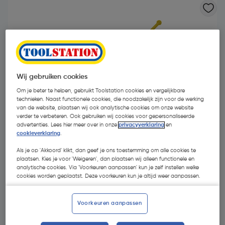
Wij gebruiken cookies
Om je beter te helpen, gebruikt Toolstation cookies en vergelijkbare
technieken. Naast functionele cookies, die noodzakelijk zijn voor de werking
van de website, plaatsen wij ook analytische cookies om onze website
verder te verbeteren. Ook gebruiken wij cookies voor gepersonaliseerde
advertenties. Lees hier meer over in onze
privacyverklaring
en
cookieverklaring
.
Als je op 'Akkoord' klikt, dan geef je ons toestemming om alle cookies te
plaatsen. Kies je voor 'Weigeren', dan plaatsen wij alleen functionele en
analytische cookies. Via 'Voorkeuren aanpassen' kun je zelf instellen welke
€ 33,49
| Excl. btw € 27,68
cookies worden geplaatst. Deze voorkeuren kun je altijd weer aanpassen.
Voorkeuren aanpassen
Kies productvariant
(1)