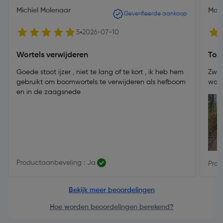
Michiel Molenaar
Mau
Geverifieerde aankoop
5
2026-07-10
Wortels verwijderen
Top
Goede stoot ijzer , niet te lang of te kort , ik heb hem
Zwaa
gebruikt om boomwortels te verwijderen als hefboom
waar
en in de zaagsnede
Productaanbeveling : Ja
Prod
Bekijk meer beoordelingen
Hoe worden beoordelingen berekend?