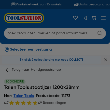
Winkelnetwerk van 16 winkels
Gratis bezorging van
Selecteer een vestiging
5% click & collect korting met code COLLECT5
Terug naar
Handgereedschap
ECOCHEQUE
Talen Tools stootijzer 1200x28mm
Merk
Talen Tools
Productcode: 11273
4.7
49 Beoordelingen