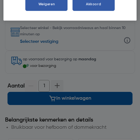
Weigeren
Akkoord
Selecteer winkel - Bekijk voorraadniveaus en haal binnen 10
minuten op
Selecteer vestiging
op voorraad
voor bezorging op
maandag
9
voor bezorging
Aantal
In winkelwagen
Belangrijkste kenmerken en details
Bruikbaar voor hefboom of dommekracht