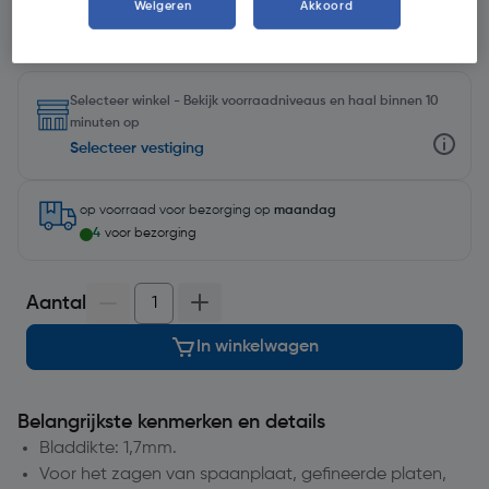
Weigeren
Akkoord
Selecteer winkel - Bekijk voorraadniveaus en haal binnen 10
minuten op
Selecteer vestiging
op voorraad
voor bezorging op
maandag
4
voor bezorging
Aantal
In winkelwagen
Belangrijkste kenmerken en details
Bladdikte: 1,7mm.
Voor het zagen van spaanplaat, gefineerde platen,