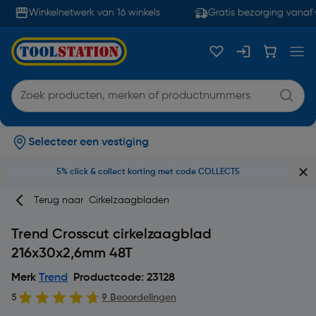
Winkelnetwerk van 16 winkels
Gratis bezorging vanaf 
Selecteer een vestiging
5% click & collect korting met code COLLECT5
Terug naar
Cirkelzaagbladen
Trend Crosscut cirkelzaagblad
216x30x2,6mm 48T
Merk
Trend
Productcode: 23128
5
9 Beoordelingen