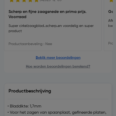
5
2023-12-03
Scherp en fijne zaagsnede en prima prijs.
Goe
Voorraad
Afko
Super cirkelzaagblad..scherp..en voordelig en super
kwal
product
Prod
Productaanbeveling : Nee
Bekijk meer beoordelingen
Hoe worden beoordelingen berekend?
Productbeschrijving
• Bladdikte: 1,7mm
• Voor het zagen van spaanplaat, gefineerde platen,