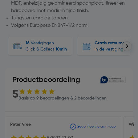
MDF, enkelzijdig gelamineerd spaanplaat, fineer en
hardboard met medium fijne finish.
Tungsten carbide tanden.
Volgens Europese EN847-1/2 norm.
16
Vestigingen
Gratis retourneren
Click & Collect
10min
in de vestigingen
Productbeoordeling
5
Basis op 9 beoordelingen & 2 beoordelingen
Peter Vree
Wilc
Geverifieerde aankoop