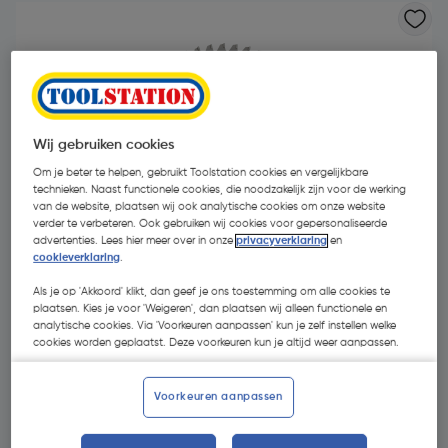
Wij gebruiken cookies
Om je beter te helpen, gebruikt Toolstation cookies en vergelijkbare
technieken. Naast functionele cookies, die noodzakelijk zijn voor de werking
van de website, plaatsen wij ook analytische cookies om onze website
verder te verbeteren. Ook gebruiken wij cookies voor gepersonaliseerde
advertenties. Lees hier meer over in onze
privacyverklaring
en
cookieverklaring
.
Als je op 'Akkoord' klikt, dan geef je ons toestemming om alle cookies te
plaatsen. Kies je voor 'Weigeren', dan plaatsen wij alleen functionele en
analytische cookies. Via 'Voorkeuren aanpassen' kun je zelf instellen welke
€ 35,36
cookies worden geplaatst. Deze voorkeuren kun je altijd weer aanpassen.
| Excl. btw € 29,22
Voorkeuren aanpassen
Kies productvariant
(2)