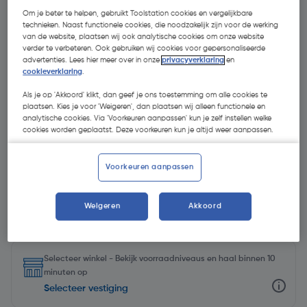
Om je beter te helpen, gebruikt Toolstation cookies en vergelijkbare
technieken. Naast functionele cookies, die noodzakelijk zijn voor de werking
van de website, plaatsen wij ook analytische cookies om onze website
verder te verbeteren. Ook gebruiken wij cookies voor gepersonaliseerde
advertenties. Lees hier meer over in onze
privacyverklaring
en
cookieverklaring
.
- 19 %
Als je op 'Akkoord' klikt, dan geef je ons toestemming om alle cookies te
plaatsen. Kies je voor 'Weigeren', dan plaatsen wij alleen functionele en
analytische cookies. Via 'Voorkeuren aanpassen' kun je zelf instellen welke
cookies worden geplaatst. Deze voorkeuren kun je altijd weer aanpassen.
Voorkeuren aanpassen
€ 42,57
€ 34,46
Weigeren
Akkoord
| Excl. btw € 28,48
Selecteer winkel - Bekijk voorraadniveaus en haal binnen 10
minuten op
Selecteer vestiging