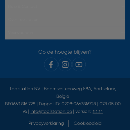
Hulp & Contact
Over Toolstation
Voorwaarden
Op de hoogte blijven?
Toolstation NV | Boomsesteenweg 58A, Aartselaar,
België
BE0663.816.728 | Peppol ID: 0208:0663816728 | 078 05 00
96 |
info@toolstation.be
| version:
5.2.24
Privacyverklaring
Cookiebeleid