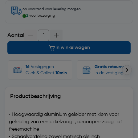
op voorraad
voor levering
morgen
2
voor bezorging
Aantal
In winkelwagen
16
Vestigingen
Gratis retourneren
Click & Collect
10min
in de vestigingen
Productbeschrijving
• Hoogwaardig aluminium geleider met klem voor
geleiding van een cirkelzaag-, decoupeerzaag- of
freesmachine
• Schaalverdeling zowel metrisch als inch