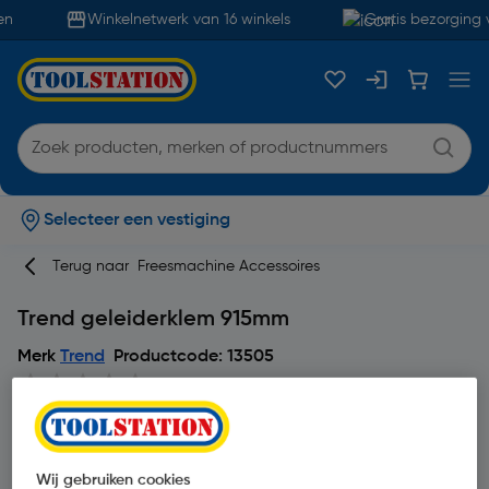
n
Winkelnetwerk van 16 winkels
Gratis bezorging 
Selecteer een vestiging
Terug naar
Freesmachine Accessoires
Trend geleiderklem 915mm
Merk
Trend
Productcode: 13505
Wij gebruiken cookies