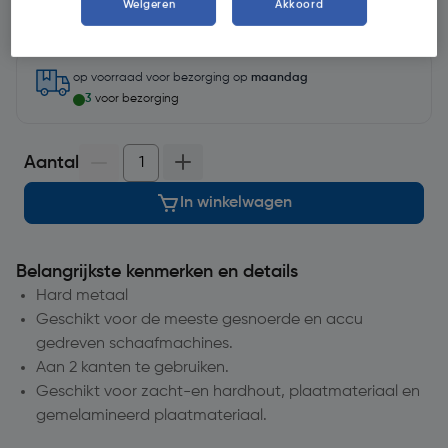
Weigeren
Akkoord
Selecteer vestiging
op voorraad
voor bezorging op
maandag
3
voor bezorging
Aantal
In winkelwagen
Belangrijkste kenmerken en details
Hard metaal
Geschikt voor de meeste gesnoerde en accu
gedreven schaafmachines.
Aan 2 kanten te gebruiken.
Geschikt voor zacht-en hardhout, plaatmateriaal en
gemelamineerd plaatmateriaal.