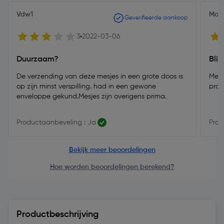
Vdw1
Mart
Geverifieerde aankoop
3
2022-03-06
Duurzaam?
Blij
De verzending van deze mesjes in een grote doos is
Mesj
op zijn minst verspilling. had in een gewone
prod
enveloppe gekund.Mesjes zijn overigens prima.
Productaanbeveling : Ja
Prod
Bekijk meer beoordelingen
Hoe worden beoordelingen berekend?
Productbeschrijving