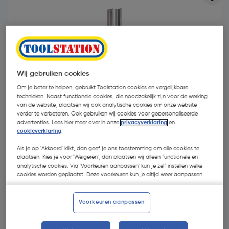
Wij gebruiken cookies
- 59 %
Om je beter te helpen, gebruikt Toolstation cookies en vergelijkbare
technieken. Naast functionele cookies, die noodzakelijk zijn voor de werking
van de website, plaatsen wij ook analytische cookies om onze website
verder te verbeteren. Ook gebruiken wij cookies voor gepersonaliseerde
advertenties. Lees hier meer over in onze
privacyverklaring
en
cookieverklaring
.
Als je op 'Akkoord' klikt, dan geef je ons toestemming om alle cookies te
plaatsen. Kies je voor 'Weigeren', dan plaatsen wij alleen functionele en
€ 14,96
analytische cookies. Via 'Voorkeuren aanpassen' kun je zelf instellen welke
cookies worden geplaatst. Deze voorkeuren kun je altijd weer aanpassen.
€ 6,14
| Excl. btw € 5,07
Voorkeuren aanpassen
Selecteer winkel - Bekijk voorraadniveaus en haal binnen 10
minuten op