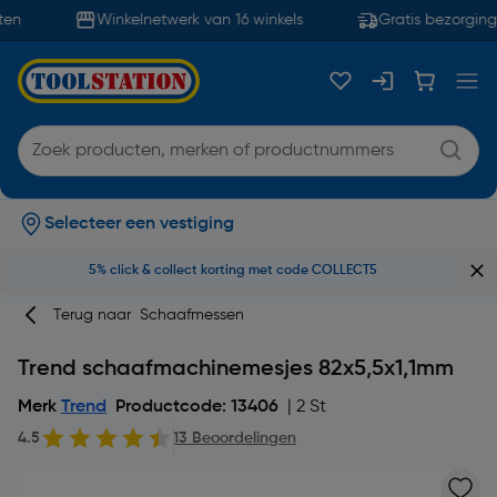
en
Winkelnetwerk van 16 winkels
Gratis bezorging 
Selecteer een vestiging
5% click & collect korting met code COLLECT5
Terug naar
Schaafmessen
Trend schaafmachinemesjes 82x5,5x1,1mm
Merk
Trend
Productcode: 13406
| 2 St
4.5
13 Beoordelingen