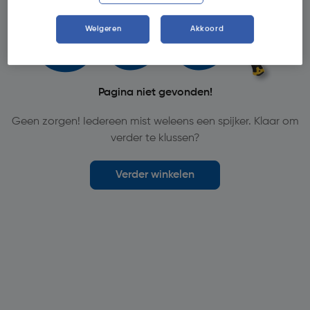
Weigeren
Akkoord
Pagina niet gevonden!
Geen zorgen! Iedereen mist weleens een spijker. Klaar om
verder te klussen?
Verder winkelen