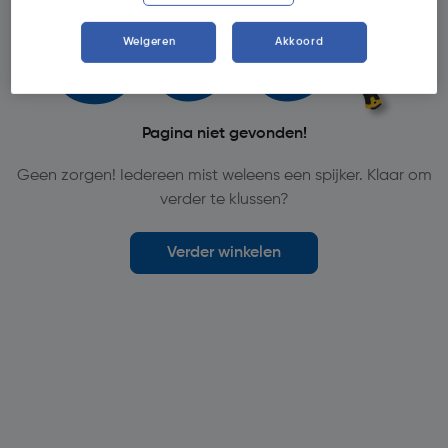
Weigeren
Akkoord
Pagina niet gevonden!
Geen zorgen! Iedereen mist weleens een spijker. Klaar om
verder te klussen?
Verder winkelen